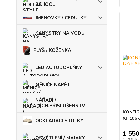
SCHOOL
JMENOVKY / CEDULKY
KANYSTRY NA VODU
PLYŠ / KOŽENKA
LED AUTODOPLŇKY
MĚNIČE NAPĚTÍ
NÁŘADÍ /
TECH.PŘÍSLUŠENSTVÍ
KONFIGU
XF 106 
ODKLÁDACÍ STOLKY
1 550
OSVĚTLENÍ / MAJÁKY
1 281 K