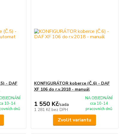
5) - DAF
KONFIGURÁTOR koberce (Č.6) - DAF
t
XF 106 do r.v.2018 - manuál
OBJEDNÁNÍ
NA OBJEDNÁNÍ
1 550 Kč
ca 10-14
cca 10-14
/
sada
covních dnů
pracovních dnů
1 281 Kč
bez DPH
Zvolit variantu