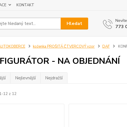
ACE
KONTAKT
Nevíte
Hledat
773 
AUTOKOBERCE
koženka PROŠITÁ ČTVERCOVÝ vzor
DAF
KONF
FIGURÁTOR - NA OBJEDNÁNÍ
jší
Nejlevnější
Nejdražší
1-12 z 12