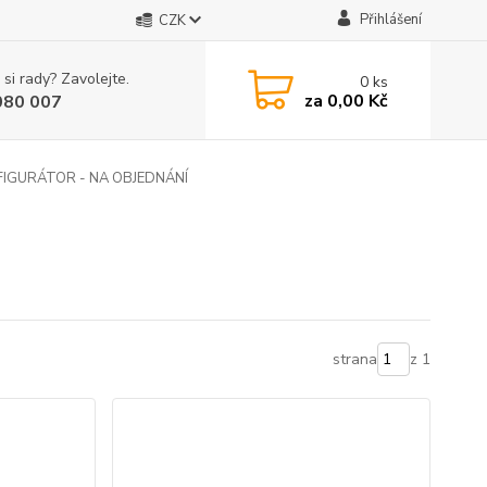
Přihlášení
CZK
 si rady? Zavolejte.
0
ks
za
0,00 Kč
080 007
IGURÁTOR - NA OBJEDNÁNÍ
strana
z 1