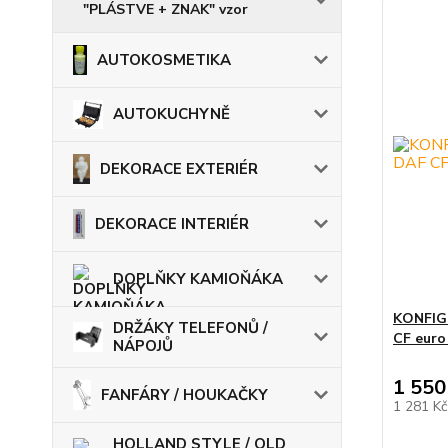
"PLÁSTVE + ZNAK" vzor
AUTOKOSMETIKA
AUTOKUCHYNĚ
DEKORACE EXTERIÉR
DEKORACE INTERIÉR
DOPLŇKY KAMIOŇÁKA
KONFIG
DRŽÁKY TELEFONŮ /
CF euro
NÁPOJŮ
1 550
FANFÁRY / HOUKAČKY
1 281 K
HOLLAND STYLE / OLD