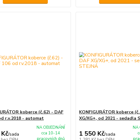
RÁTOR koberce (č.62) - DAF
KONFIGURÁTOR koberce (č.
od r.v.2018 - automat
XG/XG+, od 2021 - sedadla
NA OBJEDNÁNÍ
NA 
 Kč
1 550 Kč
cca 10-14
c
/
sada
/
sada
pracovních dnů
pra
č
bez DPH
1 281 Kč
bez DPH