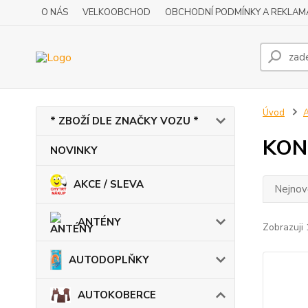
O NÁS
VELKOOBCHOD
OBCHODNÍ PODMÍNKY A REKLAM
Úvod
* ZBOŽÍ DLE ZNAČKY VOZU *
KON
NOVINKY
AKCE / SLEVA
Nejnově
ANTÉNY
Zobrazuji 
AUTODOPLŇKY
AUTOKOBERCE