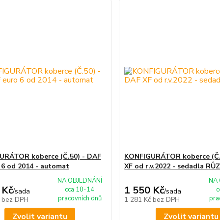
URÁTOR koberce (Č.50) - DAF
KONFIGURÁTOR koberce (Č.
 6 od 2014 - automat
XF od r.v.2022 - sedadla RŮ
NA OBJEDNÁNÍ
NA 
 Kč
1 550 Kč
cca 10-14
c
/
sada
/
sada
pracovních dnů
pra
č
bez DPH
1 281 Kč
bez DPH
Zvolit variantu
Zvolit variantu