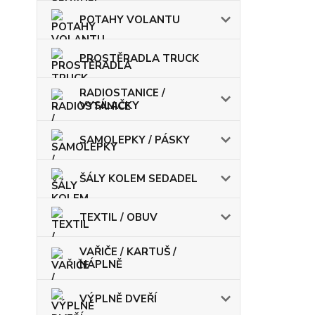
POTAHY VOLANTU
PROSTĚRADLA TRUCK
RADIOSTANICE /
VYSÍLAČKY
SAMOLEPKY / PÁSKY
ŠÁLY KOLEM SEDADEL
TEXTIL / OBUV
VAŘIČE / KARTUŠ /
NÁPLNĚ
VÝPLNĚ DVEŘÍ