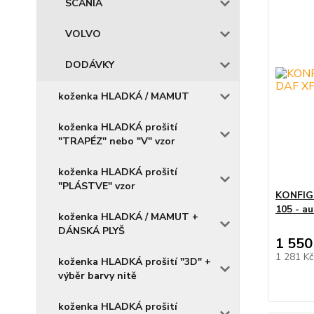
SCANIA
VOLVO
DODÁVKY
koženka HLADKÁ / MAMUT
koženka HLADKÁ prošití
"TRAPÉZ" nebo "V" vzor
koženka HLADKÁ prošití
"PLÁSTVE" vzor
KONFIGU
105 - a
koženka HLADKÁ / MAMUT +
DÁNSKÁ PLYŠ
1 550
1 281 K
koženka HLADKÁ prošití "3D" +
výběr barvy nitě
koženka HLADKÁ prošití