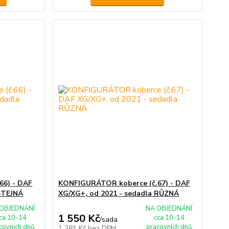
66) - DAF
KONFIGURÁTOR koberce (č.67) - DAF
 STEJNÁ
XG/XG+, od 2021 - sedadla RŮZNÁ
OBJEDNÁNÍ
NA OBJEDNÁNÍ
1 550 Kč
ca 10-14
cca 10-14
/
sada
covních dnů
pracovních dnů
1 281 Kč
bez DPH