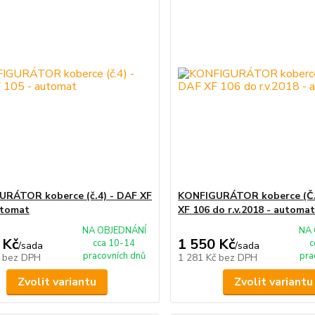
RÁTOR koberce (č.4) - DAF XF
KONFIGURÁTOR koberce (Č.
utomat
XF 106 do r.v.2018 - automa
NA OBJEDNÁNÍ
NA 
 Kč
1 550 Kč
cca 10-14
c
/
sada
/
sada
pracovních dnů
pra
č
bez DPH
1 281 Kč
bez DPH
Zvolit variantu
Zvolit variantu