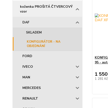
koženka PROŠITÁ ČTVERCOVÝ
vzor
DAF
SKLADEM
KONFIGURÁTOR - NA
OBJEDNÁNÍ
FORD
KONFIGU
95 - au
IVECO
1 550
MAN
1 281 K
MERCEDES
RENAULT