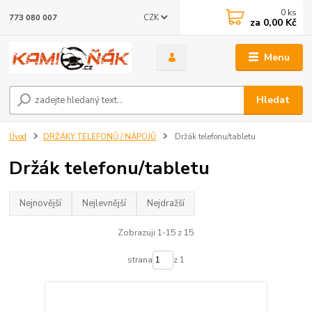
0
ks
CZK
773 080 007
za
0,00 Kč
Menu
Hledat
Úvod
DRŽÁKY TELEFONŮ / NÁPOJŮ
Držák telefonu/tabletu
Držák telefonu/tabletu
Nejnovější
Nejlevnější
Nejdražší
Zobrazuji 1-15 z 15
strana
z 1