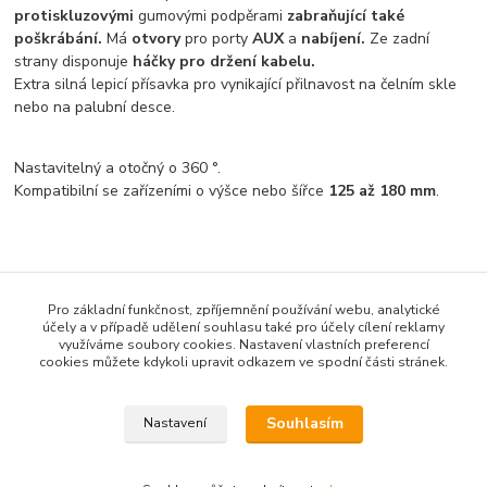
protiskluzovými
gumovými podpěrami
zabraňující také
poškrábání.
Má
otvory
pro porty
AUX
a
nabíjení.
Ze zadní
strany disponuje
háčky pro držení kabelu.
Extra silná lepicí přísavka pro vynikající přilnavost na čelním skle
nebo na palubní desce.
Nastavitelný a otočný o 360 °.
Kompatibilní se zařízeními o výšce nebo šířce
125 až 180 mm
.
Pro základní funkčnost, zpříjemnění používání webu, analytické
Zboží zařazeno v kategoriích
účely a v případě udělení souhlasu také pro účely cílení reklamy
využíváme soubory cookies. Nastavení vlastních preferencí
DRŽÁKY TELEFONŮ / NÁPOJŮ
cookies můžete kdykoli upravit odkazem ve spodní části stránek.
Držák telefonu/tabletu
Souhlasím
Nastavení