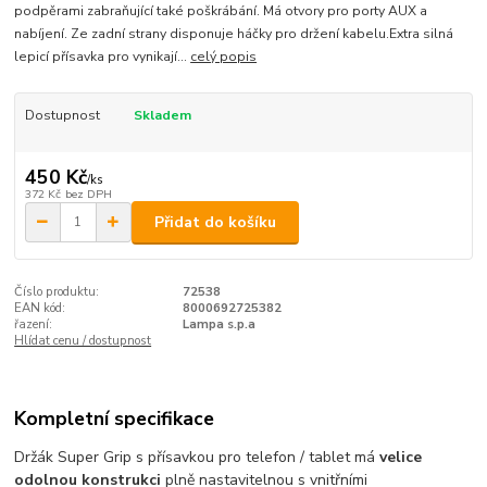
podpěrami zabraňující také poškrábání. Má otvory pro porty AUX a
nabíjení. Ze zadní strany disponuje háčky pro držení kabelu.Extra silná
lepicí přísavka pro vynikají...
celý popis
Dostupnost
Skladem
450 Kč
/
ks
372 Kč
bez DPH
Přidat do košíku
Číslo produktu:
72538
EAN kód:
8000692725382
řazení:
Lampa s.p.a
Hlídat cenu / dostupnost
Kompletní specifikace
Držák Super Grip s přísavkou pro telefon / tablet má
velice
odolnou konstrukci
plně nastavitelnou s vnitřními