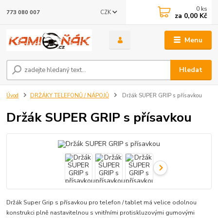
0
ks
CZK
773 080 007
za
0,00 Kč
Menu
Hledat
Úvod
DRŽÁKY TELEFONŮ / NÁPOJŮ
Držák SUPER GRIP s přísavkou
Držák SUPER GRIP s přísavkou
Držák Super Grip s přísavkou pro telefon / tablet má velice odolnou
konstrukci plně nastavitelnou s vnitřními protiskluzovými gumovými