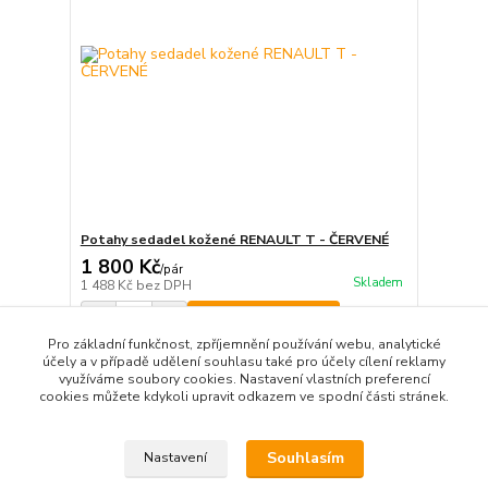
Potahy sedadel kožené RENAULT T - ČERVENÉ
1 800 Kč
/
pár
Skladem
1 488 Kč
bez DPH
Přidat do košíku
Pro základní funkčnost, zpříjemnění používání webu, analytické
účely a v případě udělení souhlasu také pro účely cílení reklamy
využíváme soubory cookies. Nastavení vlastních preferencí
strana
z 1
cookies můžete kdykoli upravit odkazem ve spodní části stránek.
Souhlasím
Nastavení