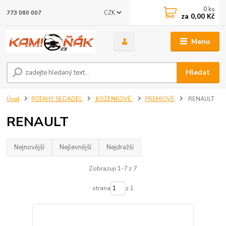
0
ks
CZK
773 080 007
za
0,00 Kč
Menu
Hledat
Úvod
POTAHY SEDADEL
KOŽENKOVÉ
PREMIOVÉ
RENAULT
RENAULT
Nejnovější
Nejlevnější
Nejdražší
Zobrazuji 1-7 z 7
strana
z 1