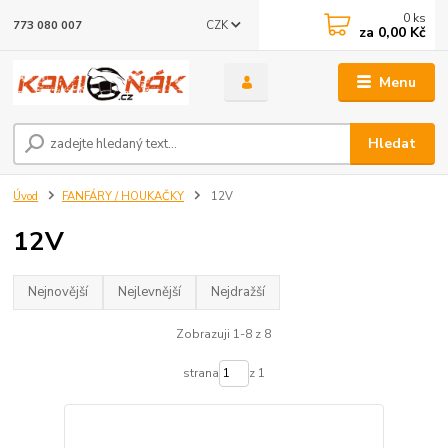
0
ks
CZK
773 080 007
za
0,00 Kč
Menu
Hledat
Úvod
FANFÁRY / HOUKAČKY
12V
12V
Nejnovější
Nejlevnější
Nejdražší
Zobrazuji 1-8 z 8
strana
z 1