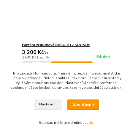
Fanfára vzduchová BASURI 12 SOUNDS
3 200 Kč
/
ks
Skladem
2 645 Kč
bez DPH
Přidat do košíku
Pro základní funkčnost, zpříjemnění používání webu, analytické
účely a v případě udělení souhlasu také pro účely cílení reklamy
využíváme soubory cookies. Nastavení vlastních preferencí
strana
z 1
cookies můžete kdykoli upravit odkazem ve spodní části stránek.
Souhlasím
Nastavení
Souhlas můžete odmítnout
zde
.
Vytvořeno na
Eshop-rychle.cz