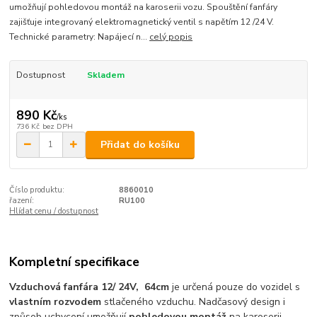
umožňují pohledovou montáž na karoserii vozu. Spouštění fanfáry
zajišťuje integrovaný elektromagnetický ventil s napětím 12 /24 V.
Technické parametry: Napájecí n...
celý popis
Dostupnost
Skladem
890 Kč
/
ks
736 Kč
bez DPH
Přidat do košíku
Číslo produktu:
8860010
řazení:
RU100
Hlídat cenu / dostupnost
Kompletní specifikace
Vzduchová fanfára 12/ 24V, 64cm
je určená pouze do vozidel s
vlastním rozvodem
stlačeného vzduchu. Nadčasový design i
způsob uchycení umožňují
pohledovou montáž
na karoserii