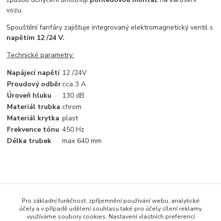
vozu.
Spouštění fanfáry zajišťuje integrovaný elektromagnetický ventil s
napětím 12 /24 V.
Technické parametry:
Napájecí napětí
12 /24V
Proudový odběr
cca 3 A
Úroveň hluku
130 dB
Materiál trubka
chrom
Materiál krytka
plast
Frekvence tónu
450 Hz
Délka trubek
max 640 mm
Zboží zařazeno v kategoriích
Pro základní funkčnost, zpříjemnění používání webu, analytické
FANFÁRY / HOUKAČKY
účely a v případě udělení souhlasu také pro účely cílení reklamy
využíváme soubory cookies. Nastavení vlastních preferencí