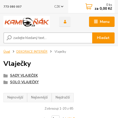
0
ks
CZK
773 080 007
za
0,00 Kč
Menu
Hledat
Úvod
DEKORACE INTERIÉR
Vlaječky
Vlaječky
SADY VLAJEČEK
SOLO VLAJEČKY
Nejnovější
Nejlevnější
Nejdražší
Zobrazuji 1-20 z 65