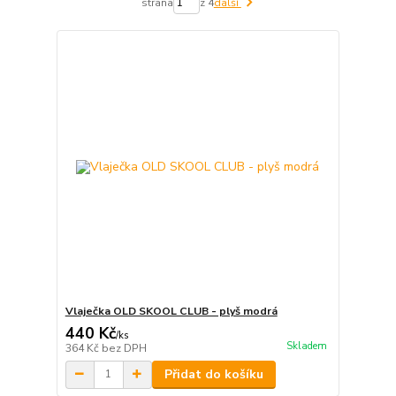
strana
z 4
další
Vlaječka OLD SKOOL CLUB - plyš modrá
440 Kč
/
ks
Skladem
364 Kč
bez DPH
Přidat do košíku