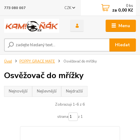
0
ks
CZK
773 080 007
za
0,00 Kč
Menu
Hledat
Úvod
POPPY GRACE MATE
Osvěžovač do mřížky
Osvěžovač do mřížky
Nejnovější
Nejlevnější
Nejdražší
Zobrazuji 1-6 z 6
strana
z 1