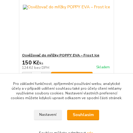
Osvěžovač do mřížky POPPY EVA – Frost Ice
150 Kč
/
ks
Skladem
124 Kč
bez DPH
Přidat do košíku
Pro základní funkčnost, zpříjemnění používání webu, analytické
účely a v případě udělení souhlasu také pro účely cílení reklamy
využíváme soubory cookies. Nastavení vlastních preferencí
strana
z 1
cookies můžete kdykoli upravit odkazem ve spodní části stránek.
Souhlasím
Nastavení