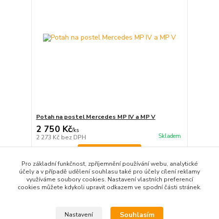
Potah na postel Mercedes MP IV a MP V
2 750 Kč
/
ks
Skladem
2 273 Kč
bez DPH
Zvolit variantu
Pro základní funkčnost, zpříjemnění používání webu, analytické
účely a v případě udělení souhlasu také pro účely cílení reklamy
využíváme soubory cookies. Nastavení vlastních preferencí
strana
z 1
cookies můžete kdykoli upravit odkazem ve spodní části stránek.
Souhlasím
Nastavení