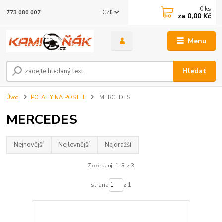
0
ks
CZK
773 080 007
za
0,00 Kč
Menu
Hledat
Úvod
POTAHY NA POSTEL
MERCEDES
MERCEDES
Nejnovější
Nejlevnější
Nejdražší
Zobrazuji 1-3 z 3
strana
z 1