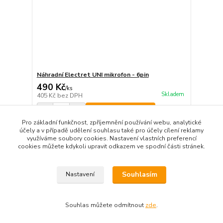
Náhradní Electret UNI mikrofon - 6pin
490 Kč
/
ks
Skladem
405 Kč
bez DPH
Přidat do košíku
Pro základní funkčnost, zpříjemnění používání webu, analytické
účely a v případě udělení souhlasu také pro účely cílení reklamy
využíváme soubory cookies. Nastavení vlastních preferencí
strana
z 1
cookies můžete kdykoli upravit odkazem ve spodní části stránek.
Souhlasím
Nastavení
Souhlas můžete odmítnout
zde
.
Vytvořeno na
Eshop-rychle.cz