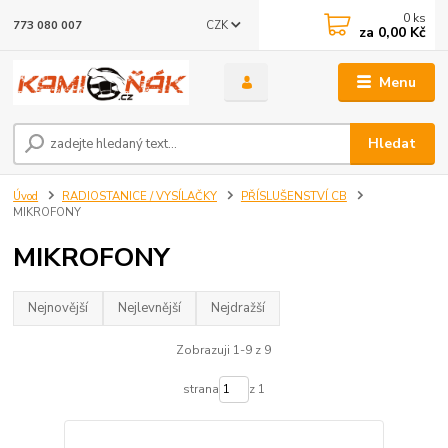
0
ks
CZK
773 080 007
za
0,00 Kč
Menu
Hledat
Úvod
RADIOSTANICE / VYSÍLAČKY
PŘÍSLUŠENSTVÍ CB
MIKROFONY
MIKROFONY
Nejnovější
Nejlevnější
Nejdražší
Zobrazuji 1-9 z 9
strana
z 1