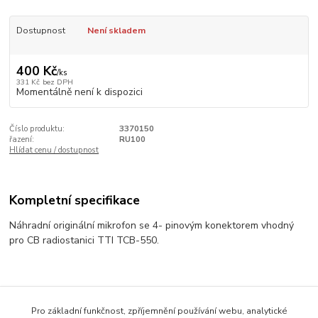
Dostupnost
Není skladem
400 Kč
/
ks
331 Kč
bez DPH
Momentálně není k dispozici
Číslo produktu:
3370150
řazení:
RU100
Hlídat cenu / dostupnost
Kompletní specifikace
Náhradní originální mikrofon se 4- pinovým konektorem vhodný
pro CB radiostanici TTI TCB-550.
Zboží zařazeno v kategoriích
Pro základní funkčnost, zpříjemnění používání webu, analytické
RADIOSTANICE / VYSÍLAČKY