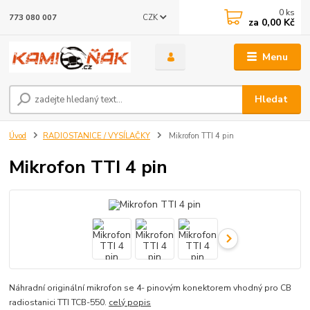
0
ks
CZK
773 080 007
za
0,00 Kč
Menu
Hledat
Úvod
RADIOSTANICE / VYSÍLAČKY
Mikrofon TTI 4 pin
Mikrofon TTI 4 pin
Náhradní originální mikrofon se 4- pinovým konektorem vhodný pro CB
radiostanici TTI TCB-550.
celý popis