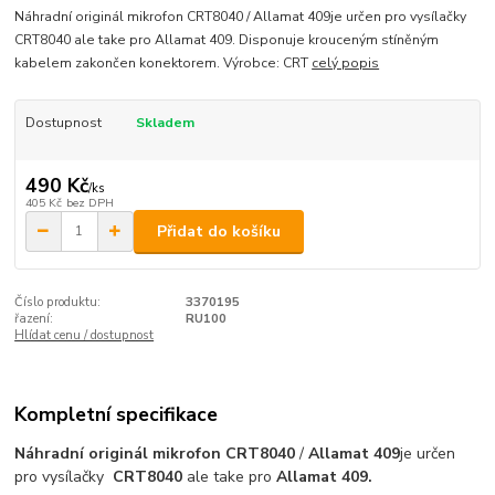
Náhradní originál mikrofon CRT8040 / Allamat 409je určen pro vysílačky
CRT8040 ale take pro Allamat 409. Disponuje krouceným stíněným
kabelem zakončen konektorem. Výrobce: CRT
celý popis
Dostupnost
Skladem
490 Kč
/
ks
405 Kč
bez DPH
Přidat do košíku
Číslo produktu:
3370195
řazení:
RU100
Hlídat cenu / dostupnost
Kompletní specifikace
Náhradní originál mikrofon CRT8040
/
Allamat 409
je určen
pro vysílačky
CRT8040
ale take pro
Allamat 409.