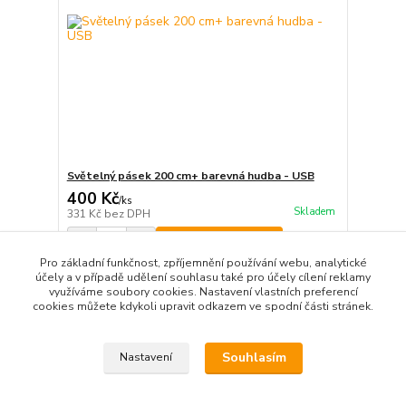
Světelný pásek 200 cm+ barevná hudba - USB
400 Kč
/
ks
Skladem
331 Kč
bez DPH
Přidat do košíku
Pro základní funkčnost, zpříjemnění používání webu, analytické
účely a v případě udělení souhlasu také pro účely cílení reklamy
využíváme soubory cookies. Nastavení vlastních preferencí
strana
z 1
cookies můžete kdykoli upravit odkazem ve spodní části stránek.
Souhlasím
Nastavení