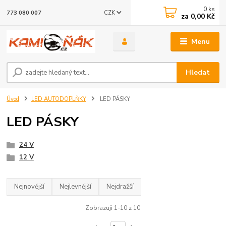
0
ks
CZK
773 080 007
za
0,00 Kč
Menu
Hledat
Úvod
LED AUTODOPLŇKY
LED PÁSKY
LED PÁSKY
24 V
12 V
Nejnovější
Nejlevnější
Nejdražší
Zobrazuji 1-10 z 10