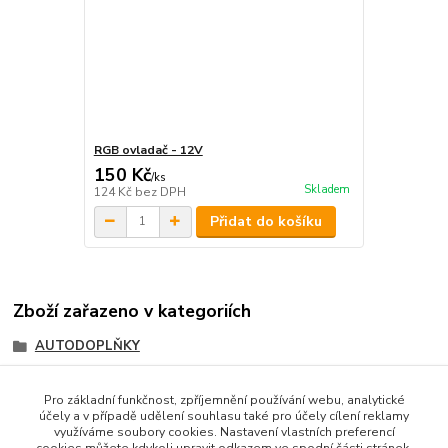
RGB ovladač - 12V
150 Kč
/
ks
Skladem
124 Kč
bez DPH
Přidat do košíku
Zboží zařazeno v kategoriích
AUTODOPLŇKY
LED AUTODOPLŇKY
Pro základní funkčnost, zpříjemnění používání webu, analytické
Elektro
účely a v případě udělení souhlasu také pro účely cílení reklamy
využíváme soubory cookies. Nastavení vlastních preferencí
LED PÁSKY