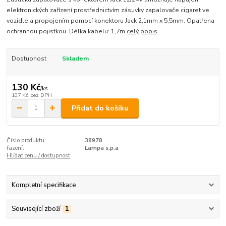
elektronických zařízení prostřednictvím zásuvky zapalovače cigaret ve
vozidle a propojením pomocí konektoru Jack 2,1mm x 5,5mm. Opatřena
ochrannou pojistkou. Délka kabelu: 1,7m
celý popis
Dostupnost
Skladem
130 Kč
/
ks
107 Kč
bez DPH
Přidat do košíku
Číslo produktu:
38978
řazení:
Lampa s.p.a
Hlídat cenu / dostupnost
Kompletní specifikace
Související zboží
1