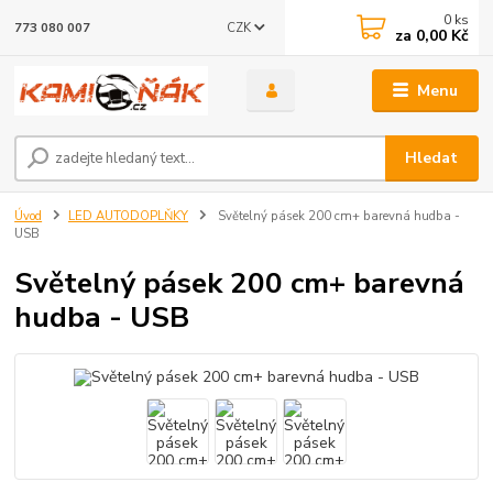
0
ks
CZK
773 080 007
za
0,00 Kč
Menu
Hledat
Úvod
LED AUTODOPLŇKY
Světelný pásek 200 cm+ barevná hudba -
USB
Světelný pásek 200 cm+ barevná
hudba - USB