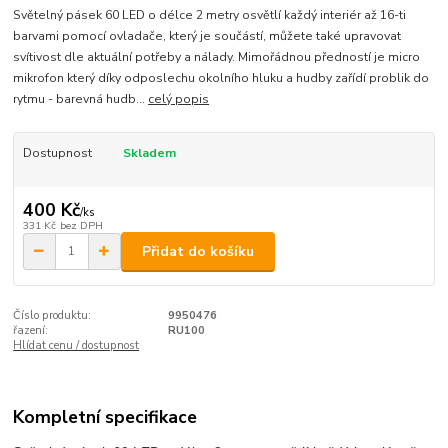
Světelný pásek 60 LED o délce 2 metry osvětlí každý interiér až 16-ti
barvami pomocí ovladače, který je součástí, můžete také upravovat
svítivost dle aktuální potřeby a nálady. Mimořádnou předností je micro
mikrofon který díky odposlechu okolního hluku a hudby zařídí problik do
rytmu - barevná hudb...
celý popis
Dostupnost
Skladem
400 Kč
/
ks
331 Kč
bez DPH
Přidat do košíku
Číslo produktu:
9950476
řazení:
RU100
Hlídat cenu / dostupnost
Kompletní specifikace