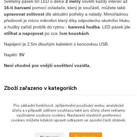
Světelný pásek 60 LED o délce
2 metry
osvětlí každý interiér až
16-ti barvami
pomocí ovladače, který je součástí, můžete také
upravovat svítivost
dle aktuální potřeby a nálady. Mimořádnou
předností je micro mikrofon který díky odposlechu okolního hluku
a hudby zařídí problik do rytmu -
barevná hudba
. LED pásek jde
stříhat a napojovat
po cca 3
cm kouskách
.
Napájení je 2,5m dlouhým kabelem s koncovkou USB.
Napětí:
5V
Není vhodné pro vnější osvětlení vozidla.
Zboží zařazeno v kategoriích
LED AUTODOPLŇKY
Pro základní funkčnost, zpříjemnění používání webu, analytické
LED PÁSKY
účely a v případě udělení souhlasu také pro účely cílení reklamy
využíváme soubory cookies. Nastavení vlastních preferencí
24 V
cookies můžete kdykoli upravit odkazem ve spodní části stránek.
12 V