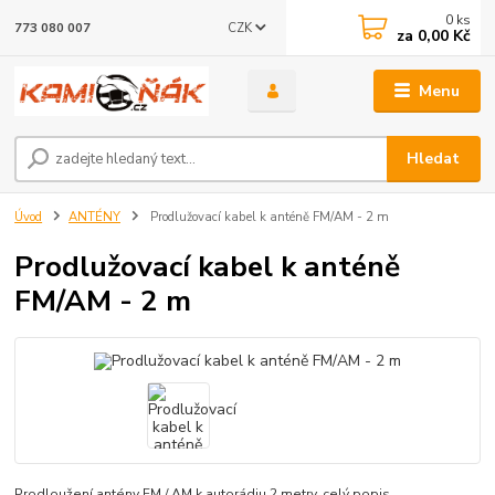
0
ks
CZK
773 080 007
za
0,00 Kč
Menu
Hledat
Úvod
ANTÉNY
Prodlužovací kabel k anténě FM/AM - 2 m
Prodlužovací kabel k anténě
FM/AM - 2 m
Prodloužení antény FM / AM k autorádiu 2 metry.
celý popis