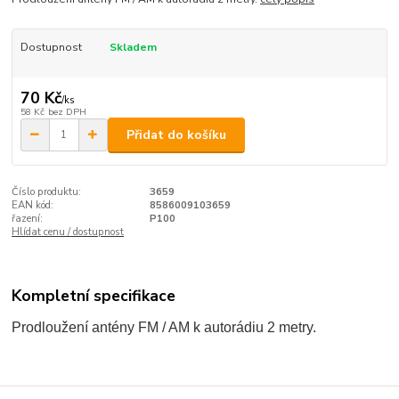
Dostupnost
Skladem
70 Kč
/
ks
58 Kč
bez DPH
Přidat do košíku
Číslo produktu:
3659
EAN kód:
8586009103659
řazení:
P100
Hlídat cenu / dostupnost
Kompletní specifikace
Prodloužení antény FM / AM k autorádiu 2 metry.
Zboží zařazeno v kategoriích