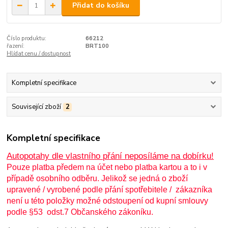
Přidat do košíku
Číslo produktu:
66212
řazení:
BRT100
Hlídat cenu / dostupnost
Kompletní specifikace
Související zboží
2
Kompletní specifikace
Autopotahy dle vlastního přání neposíláme na dobírku!
Pouze platba předem na účet nebo platba kartou a to i v
případě osobního odběru. Jelikož se jedná o zboží
upravené / vyrobené podle přání spotřebitele / zákazníka
není u této položky možné odstoupení od kupní smlouvy
podle §53 odst.7 Občanského zákoníku.