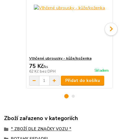
Vlhčené ubrousky - kůže/koženka
Švédská utě
75 Kč
50 Kč
/
ks
/
ks
Skladem
62 Kč
bez DPH
41 Kč
bez D
Přidat do košíku
Zboží zařazeno v kategoriích
* ZBOŽÍ DLE ZNAČKY VOZU *
POTAHY SEDADEL