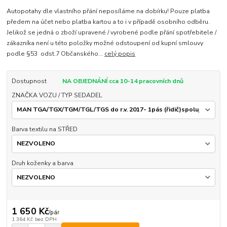
Autopotahy dle vlastního přání neposíláme na dobírku! Pouze platba
předem na účet nebo platba kartou a to i v případě osobního odběru.
Jelikož se jedná o zboží upravené / vyrobené podle přání spotřebitele /
zákazníka není u této položky možné odstoupení od kupní smlouvy
podle §53 odst.7 Občanského...
celý popis
Dostupnost
NA OBJEDNÁNÍ cca 10-14 pracovních dnů
ZNAČKA VOZU / TYP SEDADEL
Barva textilu na STŘED
Druh koženky a barva
1 650 Kč
/
pár
1 364 Kč
bez DPH