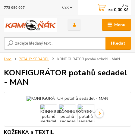
0
ks
CZK
773 080 007
za
0,00 Kč
Menu
Hledat
Úvod
POTAHY SEDADEL
KONFIGURÁTOR potahů sedadel - MAN
KONFIGURÁTOR potahů sedadel
- MAN
KOŽENKA a TEXTIL