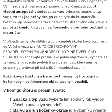
Autopotahy sedadel koženkové pro vozy MAN budou vyrobeny z
Vámi zadaných parametrů
, pomocí 3 kroků můžete
zvolit
vlastní autopotahy sedadel
na Vámi vybranou značku a typ
vozu, mít tak
jedinečný design
co se týče druhu materiálu
koženky, její barevnosti a také barevnosti středového dílu, který je
pro
větší komfort
vyroben s
příjemného a pevného textilního
materiálu
.
V případě, že by jste chtěli vyrobit kompletní koženkový sortiment
do Vašeho vozu tzn. AUTOKOBEREC+POTAHY
SEDADEL+POTAH PALUBNÍ DESKY+VÝPLNĚ DVEŘÍ+ŠÁLY
SEDADEL objednávejte prosím jako jednu objednávku, vyhnete se
tak možnému rozdílu pododstínu v barevnosti, který nejsme
schopni garantovat při jednotlivém do/objednávaní.
Koženková struktura a barevnost nemusí být totožná s
koženkovým sortimentem objednávaným později.
V konfigurátoru si prosím zvolte:
Značka a typ vozu
(vyberte ten správný rok výroby
Vašeho auta a typ sedadel)
Barvu a druh koženky-okraje
(dle vzorníku vyberte