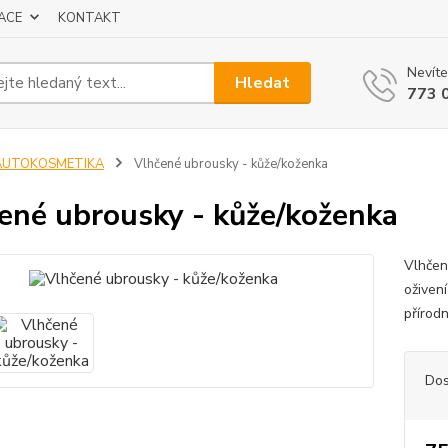
ACE
KONTAKT
Nevíte
Hledat
773 
AUTOKOSMETIKA
Vlhčené ubrousky - kůže/koženka
ené ubrousky - kůže/koženka
Vlhčen
oživen
přírod
Dos