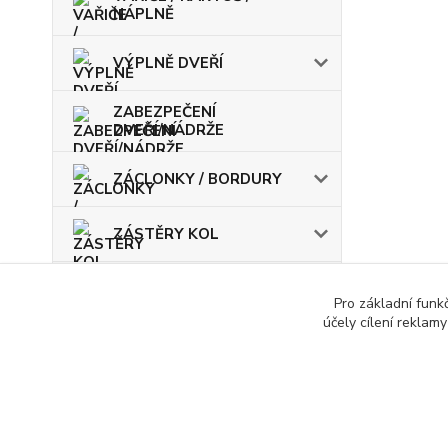
NÁPLNĚ
VÝPLNĚ DVEŘÍ
ZABEZPEČENÍ
DVEŘÍ/NÁDRŽE
ZÁCLONKY / BORDURY
ZÁSTĚRY KOL
ŽÁROVKY / POJISTKY
Pro základní funk
účely cílení reklam