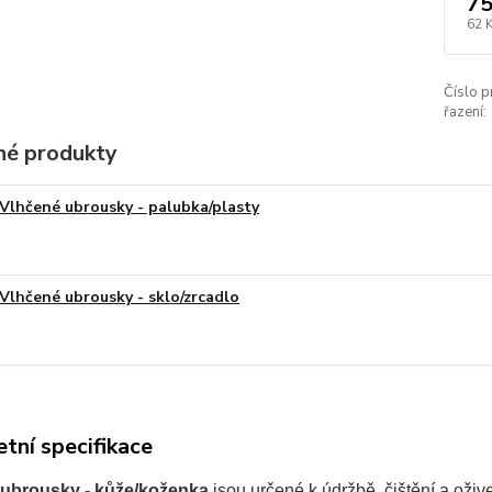
75
62 
Číslo p
řazení:
é produkty
Vlhčené ubrousky - palubka/plasty
Vlhčené ubrousky - sklo/zrcadlo
tní specifikace
 ubrousky - kůže/koženka
jsou určené k údržbě, čištění a oživ