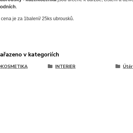
rodních
.
cena je za 1balení/ 25ks ubrousků.
zařazeno v kategoriích
OKOSMETIKA
INTERIER
Útěr