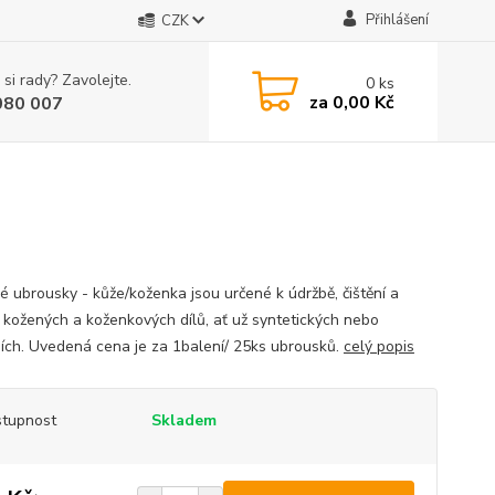
Přihlášení
CZK
 si rady? Zavolejte.
0
ks
za
0,00 Kč
080 007
é ubrousky - kůže/koženka jsou určené k údržbě, čištění a
í kožených a koženkových dílů, ať už syntetických nebo
ních. Uvedená cena je za 1balení/ 25ks ubrousků.
celý popis
tupnost
Skladem