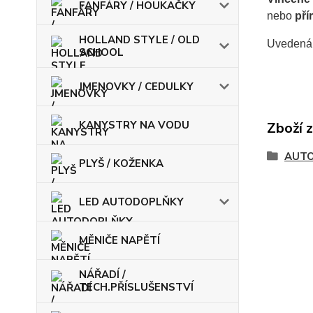
FANFÁRY / HOUKAČKY
nebo
pří
HOLLAND STYLE / OLD
Uvedená 
SCHOOL
JMENOVKY / CEDULKY
KANYSTRY NA VODU
Zboží 
AUT
PLYŠ / KOŽENKA
LED AUTODOPLŇKY
MĚNIČE NAPĚTÍ
NÁŘADÍ /
TECH.PŘÍSLUŠENSTVÍ