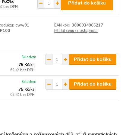
 Kč
/
ks
Přidat do košíku
Kč
bez DPH
roduktu:
cww01
EAN kód:
3800034965217
P100
Hlídat cenu / dostupnost
Skladem
Přidat do košíku
75 Kč
/
ks
62 Kč
bez DPH
Skladem
Přidat do košíku
75 Kč
/
ks
62 Kč
bez DPH
ení
kožených
a
koženkových
dílů, ať už
syntetických