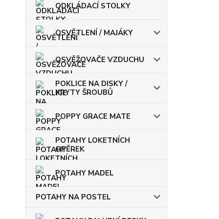
ODKLÁDACÍ STOLKY
OSVĚTLENÍ / MAJÁKY
OSVĚŽOVAČE VZDUCHU
POKLICE NA DISKY /
KRYTY ŠROUBŮ
POPPY GRACE MATE
POTAHY LOKETNÍCH
OPĚREK
POTAHY MADEL
POTAHY NA POSTEL