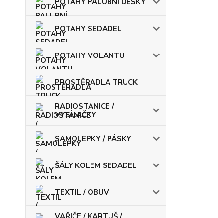
POTAHY PALUBNÍ DESKY
POTAHY SEDADEL
POTAHY VOLANTU
PROSTĚRADLA TRUCK
RADIOSTANICE /
VYSÍLAČKY
SAMOLEPKY / PÁSKY
ŠÁLY KOLEM SEDADEL
TEXTIL / OBUV
VAŘIČE / KARTUŠ /