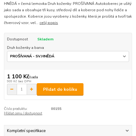
HNĚDÁ + černá lemovka Druh koženky: PROŠÍVANÁ Autokoberec je ušitý
jako sada a obsahuje tři kusy, středový díl a koberce pod nohy řidiče a
spolujezdce. Koberce jsou vyrobeny z koženky, která je prošitá a tvoří tak
čtvercový vzor, vel...
celý popis
Dostupnost
Skladem
Druh koženky a barva
1 100 Kč
/
sada
909 Kč
bez DPH
Přidat do košíku
Číslo produktu:
00155
Hlídat cenu / dostupnost
Kompletní specifikace