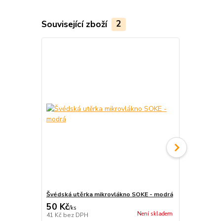
Související zboží
2
Švédská utěrka mikrovlákno SOKE - modrá
Vlhčené ubr
50 Kč
75 Kč
/
ks
/
ks
Není skladem
41 Kč
bez DPH
62 Kč
bez D