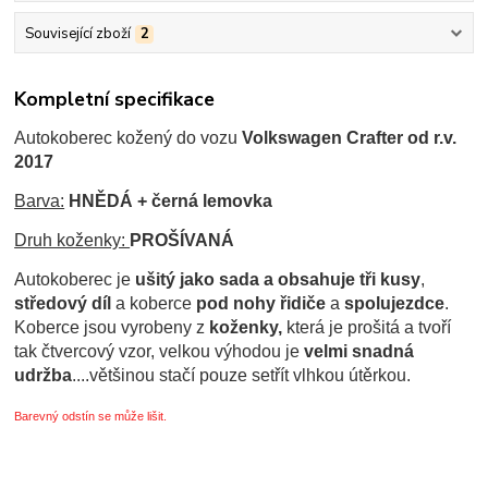
Související zboží
2
Kompletní specifikace
Autokoberec kožený d
o vozu
Volkswagen Crafter od r.v.
2017
Barva:
HNĚDÁ + černá lemovka
Druh koženky:
PROŠÍVANÁ
Autokoberec je
ušitý jako sada a obsahuje tři kusy
,
středový díl
a koberce
pod nohy řidiče
a
spolujezdce
.
Koberce jsou
vyrobeny z
koženky,
která je prošitá a tvoří
tak čtvercový vzor, velkou výhodou je
velmi snadná
udržba
....většinou stačí pouze setřít vlhkou útěrkou.
Barevný odstín se může lišit.