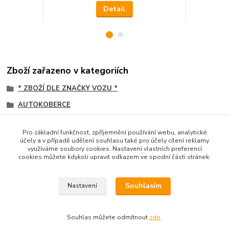
Detail
Zboží zařazeno v kategoriích
* ZBOŽÍ DLE ZNAČKY VOZU *
AUTOKOBERCE
Dodávky
Pro základní funkčnost, zpříjemnění používání webu, analytické
koženka PROŠITÁ ČTVERCOVÝ vzor
účely a v případě udělení souhlasu také pro účely cílení reklamy
využíváme soubory cookies. Nastavení vlastních preferencí
DODÁVKY
cookies můžete kdykoli upravit odkazem ve spodní části stránek.
SKLADEM
Souhlasím
Nastavení
Souhlas můžete odmítnout
zde
.
Vytvořeno na
Eshop-rychle.cz