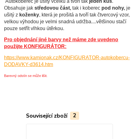
Autokoberec je ušitý vcelku a tvoří tak
jeden kus
.
Obsahuje jak
středovou část,
tak i koberec
pod nohy,
je
ušitý z
koženky
, která je prošitá a tvoří tak čtvercový vzor,
velkou výhodou je velmi snadná udržba....většinou stačí
pouze setřít vlhkou útěrkou.
Pro objednání jiné barvy než máme zde uvedeno
použijte KONFIGURÁTOR:
https://www.kamionak.cz/KONFIGURATOR-autokobercu-
DODAVKY-d3614.htm
Barevný odstín se může lišit.
Související zboží
2