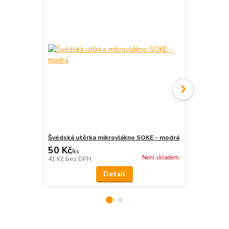
Švédská utěrka mikrovlákno SOKE - modrá
Vlhčené ubr
50 Kč
75 Kč
/
ks
/
ks
Není skladem
41 Kč
bez DPH
62 Kč
bez D
Detail