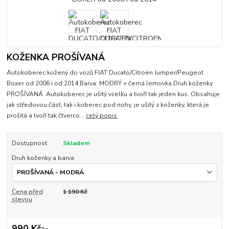
KOŽENKA PROŠÍVANÁ
Autokoberec kožený do vozů FIAT Ducato/Citroën Jumper/Peugeot
Boxer od 2006 i od 2014 Barva: MODRÝ + černá lemovka Druh koženky:
PROŠÍVANÁ Autokoberec je ušitý vcelku a tvoří tak jeden kus. Obsahuje
jak středovou část, tak i koberec pod nohy, je ušitý z koženky, která je
prošitá a tvoří tak čtverco...
celý popis
Dostupnost
Skladem
Druh koženky a barva
Cena před
1 190 Kč
slevou
990 Kč