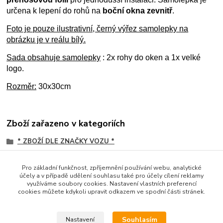
určena k lepení do rohů na
boční okna zevnitř
.
Foto je pouze ilustrativní, černý výřez samolepky na
obrázku je v reálu bílý.
Sada obsahuje samolepky
: 2x rohy do oken a 1x velké
logo.
Rozměr:
30x30cm
Zboží zařazeno v kategoriích
* ZBOŽÍ DLE ZNAČKY VOZU *
SAMOLEPKY / PÁSKY
Pro základní funkčnost, zpříjemnění používání webu, analytické
Iveco
účely a v případě udělení souhlasu také pro účely cílení reklamy
využíváme soubory cookies. Nastavení vlastních preferencí
Řezané
cookies můžete kdykoli upravit odkazem ve spodní části stránek.
IVECO
Souhlasím
Nastavení