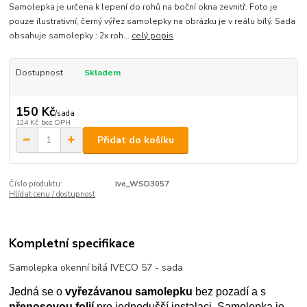
Samolepka je určena k lepení do rohů na boční okna zevnitř. Foto je
pouze ilustrativní, černý výřez samolepky na obrázku je v reálu bílý. Sada
obsahuje samolepky : 2x roh...
celý popis
Dostupnost
Skladem
150 Kč
/
sada
124 Kč
bez DPH
Přidat do košíku
Číslo produktu:
ive_WSD3057
Hlídat cenu / dostupnost
Kompletní specifikace
Samolepka okenní bílá IVECO 57 - sada
Jedná se o
vyřezávanou samolepku
bez pozadí a s
přenosovou folií
pro jednodušší instalaci. Samolepka je