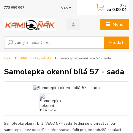
0
ks
CZK
773 080 007
za
0,00 Kč
Menu
Hledat
Úvod
SAMOLEPKY / PÁSKY
Samolepka okenní bílá 57 - sada
Samolepka okenní bílá 57 - sada
Samolepka okenní bílá IVECO 57 - sada Jedná se o vyřezávanou
samolepku bez pozadí a s přenosovou folií pro jednodušší instalaci.