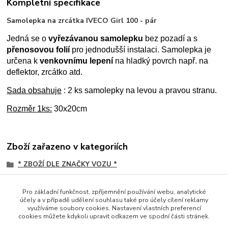
Kompletní specifikace
Samolepka na zrcátka IVECO Girl 100 - pár
Jedná se o
vyřezávanou samolepku
bez pozadí a s
přenosovou folií
pro jednodušší instalaci. Samolepka je
určena k
venkovnímu lepení
na hladký povrch např. na
deflektor, zrcátko atd.
Sada obsahuje
: 2 ks samolepky na levou a pravou stranu.
Rozměr 1ks:
30x20cm
Zboží zařazeno v kategoriích
* ZBOŽÍ DLE ZNAČKY VOZU *
SAMOLEPKY / PÁSKY
Pro základní funkčnost, zpříjemnění používání webu, analytické
Iveco
účely a v případě udělení souhlasu také pro účely cílení reklamy
využíváme soubory cookies. Nastavení vlastních preferencí
Řezané
cookies můžete kdykoli upravit odkazem ve spodní části stránek.