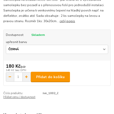
samolepku bez pozadí a s přenosovou folií pro jednodušší instalaci.
Samolepka je určena k venkovnímu lepení na hladký povrch např. na
deflektor, zrcátko atd. Sada obsahuje : 2 ks samolepky na levou a
pravou stranu. Rozměr 1ks: 30x20cm...
celý popis
Dostupnost
Skladem
upřesnit barvu
180 Kč
/
pár
149 Kč
bez DPH
Přidat do košíku
Číslo produktu:
ive_1002_č
Hlídat cenu / dostupnost