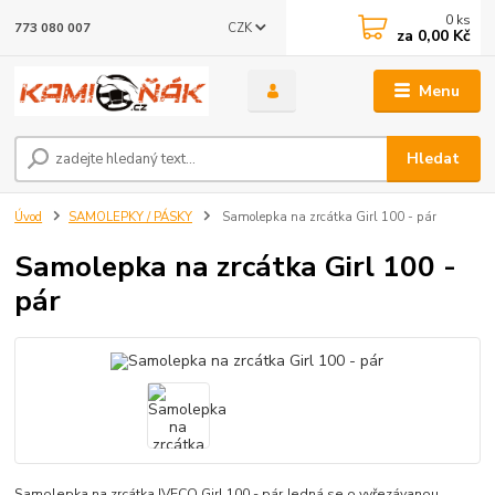
0
ks
CZK
773 080 007
za
0,00 Kč
Menu
Hledat
Úvod
SAMOLEPKY / PÁSKY
Samolepka na zrcátka Girl 100 - pár
Samolepka na zrcátka Girl 100 -
pár
Samolepka na zrcátka IVECO Girl 100 - pár Jedná se o vyřezávanou