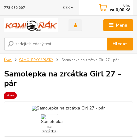
0
ks
CZK
773 080 007
za
0,00 Kč
Menu
Hledat
Úvod
SAMOLEPKY / PÁSKY
Samolepka na zrcátka Girl 27 - pár
Samolepka na zrcátka Girl 27 -
pár
Akce