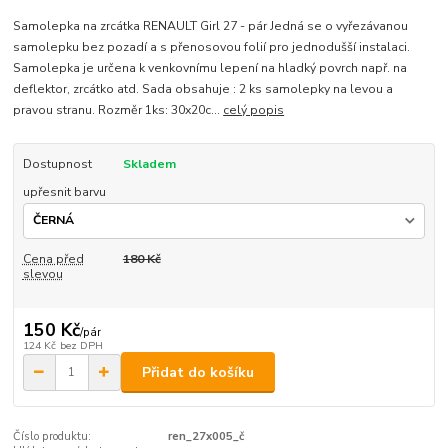
Samolepka na zrcátka RENAULT Girl 27 - pár Jedná se o vyřezávanou
samolepku bez pozadí a s přenosovou folií pro jednodušší instalaci.
Samolepka je určena k venkovnímu lepení na hladký povrch např. na
deflektor, zrcátko atd. Sada obsahuje : 2 ks samolepky na levou a
pravou stranu. Rozměr 1ks: 30x20c...
celý popis
Dostupnost
Skladem
upřesnit barvu
Cena před
180 Kč
slevou
150 Kč
/
pár
124 Kč
bez DPH
Přidat do košíku
Číslo produktu:
ren_27x005_č