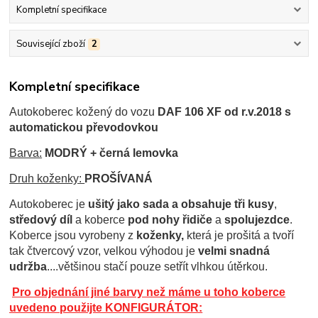
Kompletní specifikace
Související zboží
2
Kompletní specifikace
Autokoberec kožený do vozu
DAF 106 XF od r.v.2018 s
automatickou převodovkou
Barva:
MODRÝ + černá lemovka
Druh koženky:
PROŠÍVANÁ
Autokoberec je
ušitý jako sada a obsahuje tři kusy
,
středový díl
a koberce
pod nohy řidiče
a
spolujezdce
.
Koberce jsou
vyrobeny z
koženky,
která je prošitá a tvoří
tak čtvercový vzor, velkou výhodou je
velmi snadná
udržba
....většinou stačí pouze setřít vlhkou útěrkou.
Pro objednání jiné barvy než máme u toho koberce
uvedeno použijte KONFIGURÁTOR: