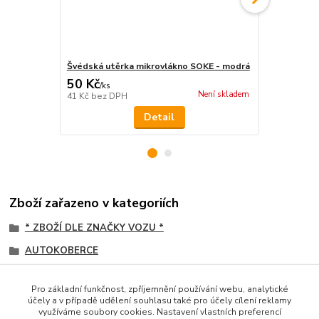
Švédská utěrka mikrovlákno SOKE - modrá
Vlhčené ubr
50 Kč
75 Kč
/
ks
/
ks
Není skladem
41 Kč
bez DPH
62 Kč
bez D
Detail
Zboží zařazeno v kategoriích
* ZBOŽÍ DLE ZNAČKY VOZU *
AUTOKOBERCE
Daf
Pro základní funkčnost, zpříjemnění používání webu, analytické
koženka PROŠITÁ ČTVERCOVÝ vzor
účely a v případě udělení souhlasu také pro účely cílení reklamy
využíváme soubory cookies. Nastavení vlastních preferencí
DAF