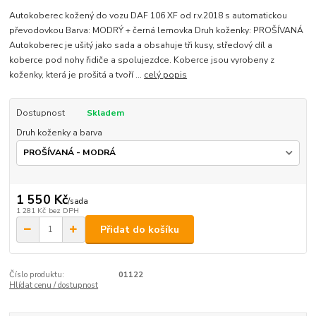
Autokoberec kožený do vozu DAF 106 XF od r.v.2018 s automatickou
převodovkou Barva: MODRÝ + černá lemovka Druh koženky: PROŠÍVANÁ
Autokoberec je ušitý jako sada a obsahuje tři kusy, středový díl a
koberce pod nohy řidiče a spolujezdce. Koberce jsou vyrobeny z
koženky, která je prošitá a tvoří ...
celý popis
Dostupnost
Skladem
Druh koženky a barva
1 550 Kč
/
sada
1 281 Kč
bez DPH
Přidat do košíku
Číslo produktu:
01122
Hlídat cenu / dostupnost