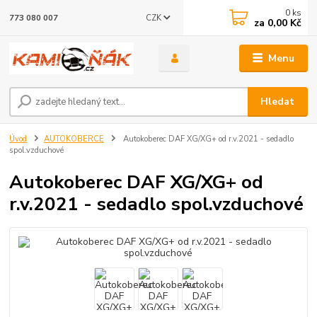
0
ks
CZK
773 080 007
za
0,00 Kč
Menu
Hledat
Úvod
AUTOKOBERCE
Autokoberec DAF XG/XG+ od r.v.2021 - sedadlo
spol.vzduchové
Autokoberec DAF XG/XG+ od
r.v.2021 - sedadlo spol.vzduchové