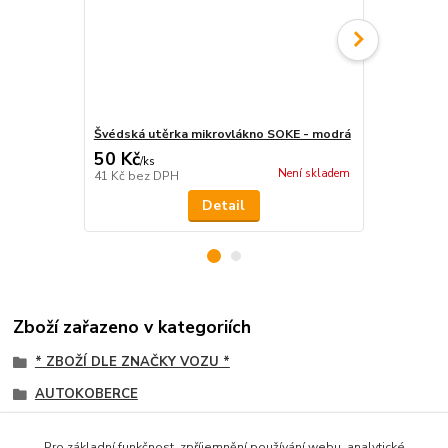
Švédská utěrka mikrovlákno SOKE - modrá
Vlhčené ubr
50 Kč
75 Kč
/
ks
/
ks
Není skladem
41 Kč
bez DPH
62 Kč
bez D
Detail
Zboží zařazeno v kategoriích
* ZBOŽÍ DLE ZNAČKY VOZU *
AUTOKOBERCE
Daf
Pro základní funkčnost, zpříjemnění používání webu, analytické