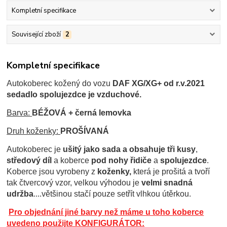
Kompletní specifikace
Související zboží
2
Kompletní specifikace
Autokoberec kožený do vozu
DAF XG/XG+ od r.v.2021
sedadlo spolujezdce je vzduchové.
Barva:
BÉŽOVÁ
+ černá lemovka
Druh koženky:
PROŠÍVANÁ
Autokoberec je
ušitý jako sada a obsahuje tři kusy
,
středový díl
a koberce
pod nohy řidiče
a
spolujezdce
.
Koberce jsou
vyrobeny z
koženky,
která je prošitá a tvoří
tak čtvercový vzor, velkou výhodou je
velmi snadná
udržba
....většinou stačí pouze setřít vlhkou útěrkou.
Pro objednání jiné barvy než máme u toho koberce
uvedeno použijte KONFIGURÁTOR: