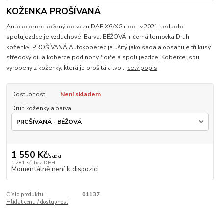
KOŽENKA PROŠÍVANÁ
Autokoberec kožený do vozu DAF XG/XG+ od r.v.2021 sedadlo
spolujezdce je vzduchové. Barva: BÉŽOVÁ + černá lemovka Druh
koženky: PROŠÍVANÁ Autokoberec je ušitý jako sada a obsahuje tři kusy,
středový díl a koberce pod nohy řidiče a spolujezdce. Koberce jsou
vyrobeny z koženky, která je prošitá a tvo...
celý popis
Dostupnost
Není skladem
Druh koženky a barva
1 550 Kč
/
sada
1 281 Kč
bez DPH
Momentálně není k dispozici
Číslo produktu:
01137
Hlídat cenu / dostupnost