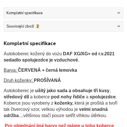
Kompletní specifikace
Související zboží
2
Kompletní specifikace
Autokoberec kožený do vozu
DAF XG/XG+ od r.v.2021
sedadlo spolujezdce je vzduchové.
Barva:
ČERVENÁ
+ černá lemovka
Druh koženky:
PROŠÍVANÁ
Autokoberec je
ušitý jako sada a obsahuje tři kusy
,
středový díl
a koberce
pod nohy řidiče
a
spolujezdce
.
Koberce jsou
vyrobeny z
koženky,
která je prošitá a tvoří
tak čtvercový vzor, velkou výhodou je
velmi snadná
udržba
....většinou stačí pouze setřít vlhkou útěrkou.
Pro objednání jiné barvy než máme u toho koberce