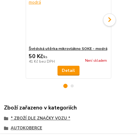
Švédská utěrka mikrovlákno SOKE - modrá
Vlhčené ubr
50 Kč
75 Kč
/
ks
/
ks
Není skladem
41 Kč
bez DPH
62 Kč
bez D
Detail
Zboží zařazeno v kategoriích
* ZBOŽÍ DLE ZNAČKY VOZU *
AUTOKOBERCE