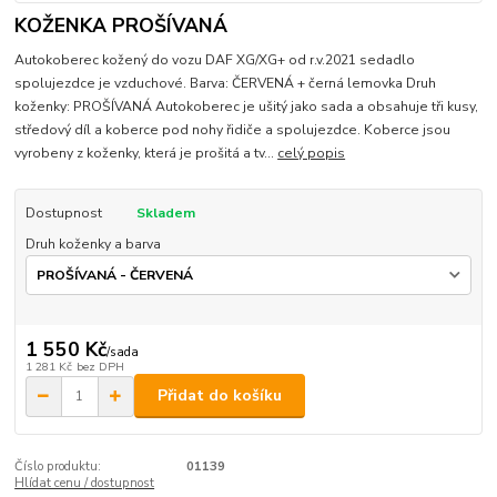
KOŽENKA PROŠÍVANÁ
Autokoberec kožený do vozu DAF XG/XG+ od r.v.2021 sedadlo
spolujezdce je vzduchové. Barva: ČERVENÁ + černá lemovka Druh
koženky: PROŠÍVANÁ Autokoberec je ušitý jako sada a obsahuje tři kusy,
středový díl a koberce pod nohy řidiče a spolujezdce. Koberce jsou
vyrobeny z koženky, která je prošitá a tv...
celý popis
Dostupnost
Skladem
Druh koženky a barva
1 550 Kč
/
sada
1 281 Kč
bez DPH
Přidat do košíku
Číslo produktu:
01139
Hlídat cenu / dostupnost