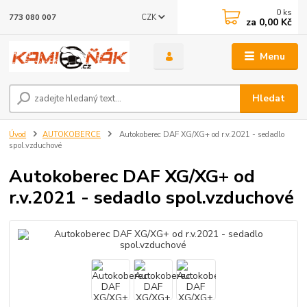
0
ks
CZK
773 080 007
za
0,00 Kč
Menu
Hledat
Úvod
AUTOKOBERCE
Autokoberec DAF XG/XG+ od r.v.2021 - sedadlo
spol.vzduchové
Autokoberec DAF XG/XG+ od
r.v.2021 - sedadlo spol.vzduchové