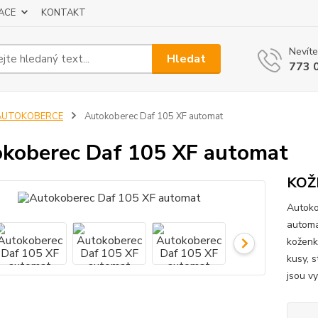
ACE
KONTAKT
Nevíte
Hledat
773 
AUTOKOBERCE
Autokoberec Daf 105 XF automat
koberec Daf 105 XF automat
KOŽ
Autoko
automa
koženk
kusy, 
jsou vy