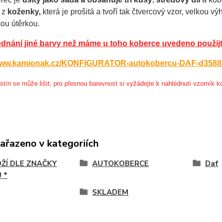
 z
koženky,
která je prošitá a tvoří tak čtvercový vzor, velkou v
hkou útěrkou.
ednání jiné barvy než máme u toho koberce uvedeno pou
/www.kamionak.cz/KONFIGURATOR-autokobercu-DAF-d3588
tín se může lišit, pro přesnou barevnost si vyžádejte k nahlédnutí vzorník k
zařazeno v kategoriích
OŽÍ DLE ZNAČKY
AUTOKOBERCE
Daf
 *
SKLADEM