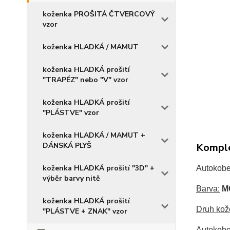
koženka PROŠITÁ ČTVERCOVÝ
vzor
koženka HLADKÁ / MAMUT
koženka HLADKÁ prošití
"TRAPÉZ" nebo "V" vzor
koženka HLADKÁ prošití
"PLÁSTVE" vzor
koženka HLADKÁ / MAMUT +
DÁNSKÁ PLYŠ
Komple
koženka HLADKÁ prošití "3D" +
Autokobe
výběr barvy nitě
Barva:
MO
koženka HLADKÁ prošití
Druh kož
"PLÁSTVE + ZNAK" vzor
Autokobe