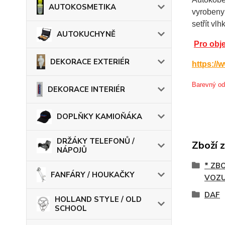
AUTOKOSMETIKA
vyrobeny
setřít vl
AUTOKUCHYNĚ
Pro obj
DEKORACE EXTERIÉR
https:/
Barevný ods
DEKORACE INTERIÉR
DOPLŇKY KAMIOŇÁKA
DRŽÁKY TELEFONŮ /
Zboží 
NÁPOJŮ
* ZB
FANFÁRY / HOUKAČKY
VOZU
DAF
HOLLAND STYLE / OLD
SCHOOL