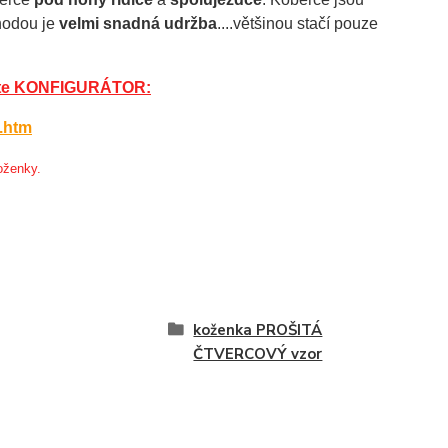
ýhodou je
velmi snadná udržba
....většinou stačí pouze
žijte KONFIGURÁTOR:
.htm
oženky.
koženka PROŠITÁ
ČTVERCOVÝ vzor