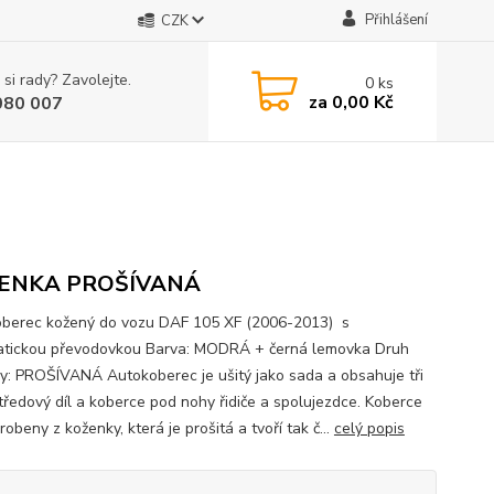
Přihlášení
CZK
 si rady? Zavolejte.
0
ks
za
0,00 Kč
080 007
ENKA PROŠÍVANÁ
berec kožený do vozu DAF 105 XF (2006-2013) s
tickou převodovkou Barva: MODRÁ + černá lemovka Druh
y: PROŠÍVANÁ Autokoberec je ušitý jako sada a obsahuje tři
středový díl a koberce pod nohy řidiče a spolujezdce. Koberce
robeny z koženky, která je prošitá a tvoří tak č...
celý popis