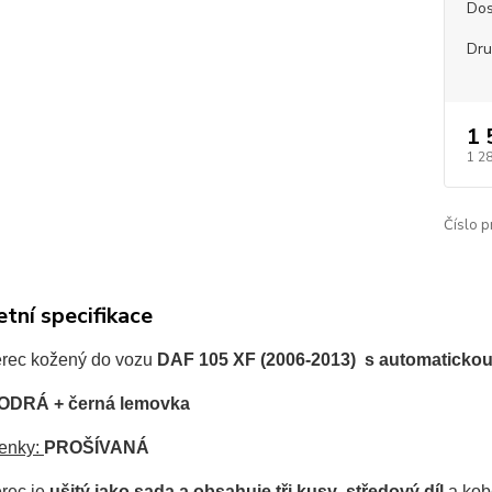
Dos
Dru
1 
1 2
Číslo p
tní specifikace
rec kožený d
o vozu
DAF 105 XF (2006-2013) s automaticko
DRÁ + černá lemovka
enky:
PROŠÍVANÁ
rec je
ušitý jako sada a obsahuje tři kusy
,
středový díl
a kob