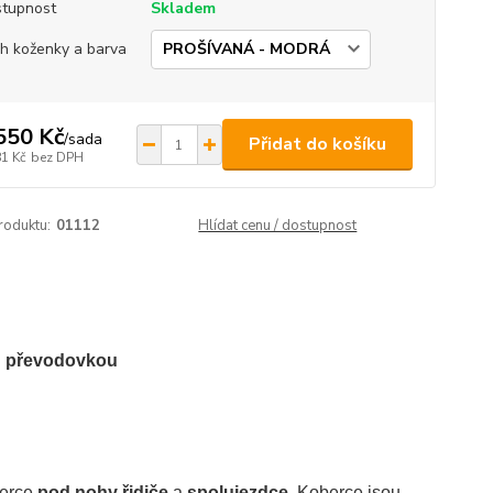
tupnost
Skladem
h koženky a barva
550 Kč
/
sada
Přidat do košíku
81 Kč
bez DPH
roduktu:
01112
Hlídat cenu / dostupnost
u převodovkou
erce
pod nohy řidiče
a
spolujezdce
. Koberce jsou