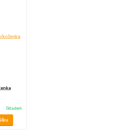
ženka
Skladem
šíku