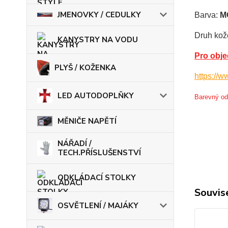
JMENOVKY / CEDULKY
Barva:
MO
Druh kož
KANYSTRY NA VODU
Pro obj
PLYŠ / KOŽENKA
https://
LED AUTODOPLŇKY
Barevný ods
MĚNIČE NAPĚTÍ
NÁŘADÍ /
TECH.PŘÍSLUŠENSTVÍ
ODKLÁDACÍ STOLKY
Souvise
OSVĚTLENÍ / MAJÁKY