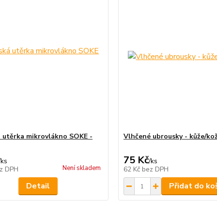
 utěrka mikrovlákno SOKE -
Vlhčené ubrousky - kůže/ko
75 Kč
/
ks
/
ks
Není skladem
z DPH
62 Kč
bez DPH
Detail
Přidat do ko