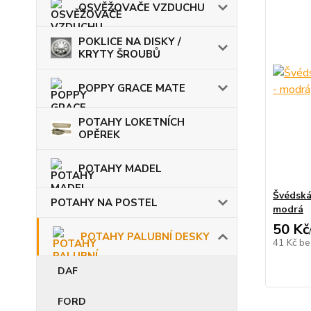
OSVĚŽOVAČE VZDUCHU
POKLICE NA DISKY /
KRYTY ŠROUBŮ
POPPY GRACE MATE
POTAHY LOKETNÍCH
OPĚREK
POTAHY MADEL
Švédská
POTAHY NA POSTEL
modrá
50 Kč
POTAHY PALUBNÍ DESKY
41 Kč
be
DAF
FORD