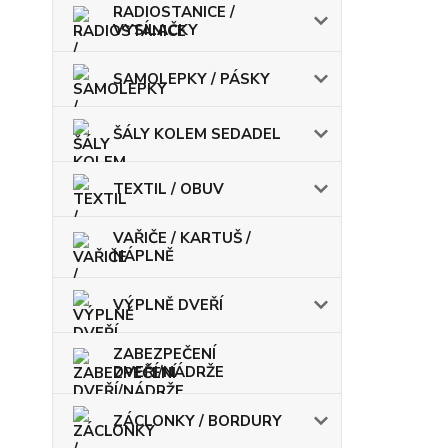
RADIOSTANICE /
VYSÍLAČKY
SAMOLEPKY / PÁSKY
ŠÁLY KOLEM SEDADEL
TEXTIL / OBUV
VAŘIČE / KARTUŠ /
NÁPLNĚ
VÝPLNĚ DVEŘÍ
ZABEZPEČENÍ
DVEŘÍ/NÁDRŽE
ZÁCLONKY / BORDURY