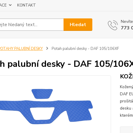
ACE
KONTAKT
Nevíte
Hledat
773 
POTAHY PALUBNÍ DESKY
Potah palubní desky - DAF 105/106XF
h palubní desky - DAF 105/106
KOŽ
Kožený
DAF EU
prošitá
desku a
kterému