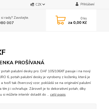
Přihlášení
CZK
 si rady? Zavolejte.
0
ks
za
0,00 Kč
080 007
XF
ENKA PROŠÍVANÁ
 potah palubní desky pro: DAF 105/106XF pasuje i na nový
RO 6, potah palubní desky je vyrobeny z koženky, která je
 a tvoří tak čtvercový vzor, pokládá se na originalní palubní
 tím ji i ochraňuje. Zároveň je to dekorativní potah, díky
 si můžete interiér doladit do ...
celý popis