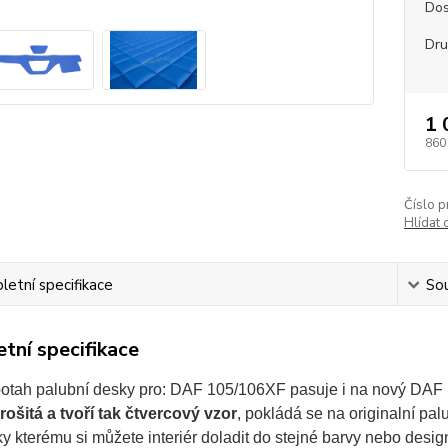
Dos
Dru
1 
860
Číslo p
Hlídat 
etní specifikace
Sou
tní specifikace
otah palubní desky pro: DAF 105/106XF pasuje i na nový DAF
rošitá a tvoří tak čtvercový vzor
, pokládá se na originalní palu
ky kterému si můžete interiér doladit do stejné barvy nebo desi