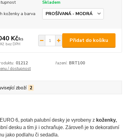
tupnost
Skladem
h koženky a barva
040 Kč
/
ks
Přidat do košíku
 Kč
bez DPH
roduktu:
01212
řazení:
BRT100
cenu / dostupnost
visející zboží
2
 EURO 6, p
otah palubní desky je
vyrobeny z
koženky,
bní desku a tím ji i ochraňuje. Zároveň je to dekorativní
gnu jako podlahu či sedadla.