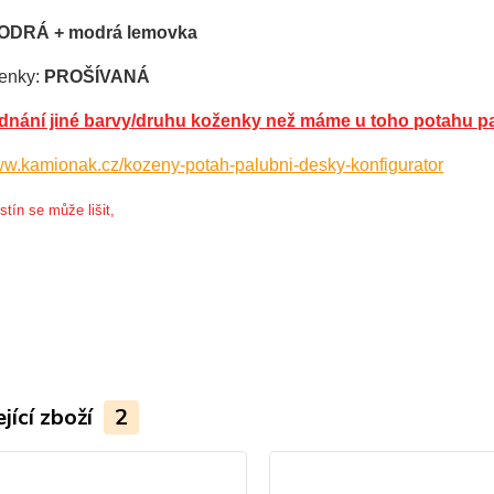
DRÁ + modrá lemovka
enky:
PROŠÍVANÁ
ednání jiné barvy/druhu koženky než máme u toho potahu
www.kamionak.cz/kozeny-potah-palubni-desky-konfigurator
tín se může lišit,
jící zboží
2