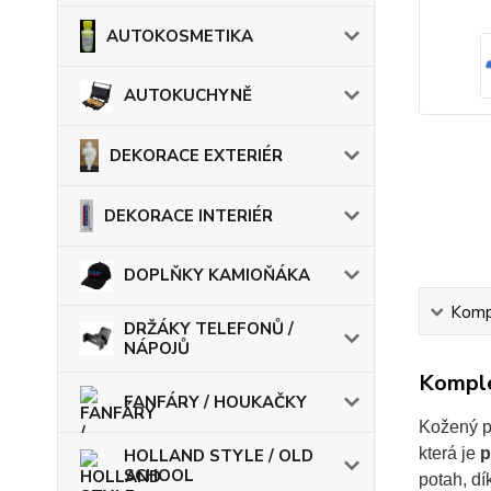
AUTOKOSMETIKA
AUTOKUCHYNĚ
DEKORACE EXTERIÉR
DEKORACE INTERIÉR
DOPLŇKY KAMIOŇÁKA
Kompl
DRŽÁKY TELEFONŮ /
NÁPOJŮ
Komple
FANFÁRY / HOUKAČKY
Kožený p
která je
p
HOLLAND STYLE / OLD
SCHOOL
potah, dí