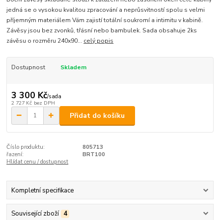
jedná se o vysokou kvalitou zpracování a neprůsvitností spolu s velmi
příjemným materiálem Vám zajistí totální soukromí a intimitu v kabině.
Závěsy jsou bez zvonků, třásní nebo bambulek. Sada obsahuje 2ks
závěsu o rozměru 240x90...
celý popis
Dostupnost
Skladem
3 300 Kč
/
sada
2 727 Kč
bez DPH
Přidat do košíku
Číslo produktu:
805713
řazení:
BRT100
Hlídat cenu / dostupnost
Kompletní specifikace
Související zboží
4