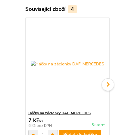
Související zboží
4
Háčky na záclonky DAF, MERCEDES
Háčky na zá
7 Kč
7 Kč
/
ks
/
ks
Skladem
6 Kč
bez DPH
6 Kč
bez DP
Přidat do košíku