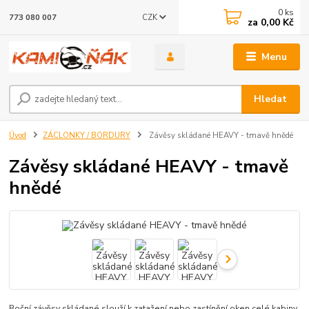
0
ks
CZK
773 080 007
za
0,00 Kč
Menu
Hledat
Úvod
ZÁCLONKY / BORDURY
Závěsy skládané HEAVY - tmavě hnědé
Závěsy skládané HEAVY - tmavě
hnědé
Boční závěsy skládané slouží k zatažení nebo zastínění oken celé kabiny