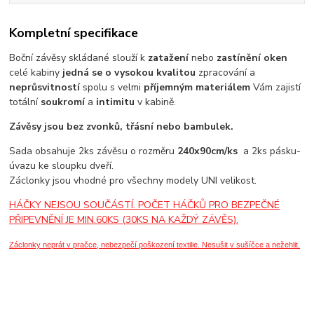
Kompletní specifikace
Boční závěsy skládané slouží k
zatažení
nebo
zastínění oken
celé kabiny
jedná se o vysokou kvalitou
zpracování a
neprůsvitností
spolu s velmi
příjemným materiálem
Vám zajistí
totální
soukromí
a
intimitu
v kabině.
Závěsy jsou bez zvonků, třásní nebo bambulek.
Sada obsahuje 2ks závěsu o rozměru
240x90cm/ks
a 2ks pásku-
úvazu ke sloupku dveří.
Záclonky jsou vhodné pro všechny modely UNI velikost.
HÁČKY NEJSOU SOUČÁSTÍ. POČET HÁČKŮ PRO BEZPEČNÉ
PŘIPEVNĚNÍ JE MIN.60KS (30KS NA KAŽDÝ ZÁVĚS).
Záclonky neprát v pračce, nebezpečí poškození textilie.
Nesušit v sušíčce a nežehlit.