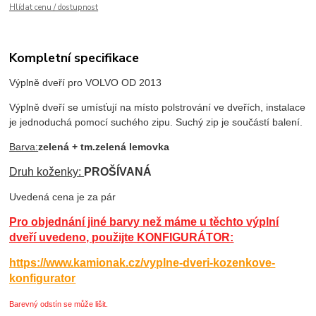
Hlídat cenu / dostupnost
Kompletní specifikace
Výplně dveří pro VOLVO OD 2013
Výplně dveří se umísťují na místo polstrování ve dveřích, instalace
je jednoduchá pomocí suchého zipu. Suchý zip je součástí balení.
Barva:
zelená + tm.zelená
lemovka
Druh koženky:
PROŠÍVANÁ
Uvedená cena je za pár
Pro objednání jiné barvy než máme u těchto výplní
dveří uvedeno, použijte KONFIGURÁTOR:
https://www.kamionak.cz/vyplne-dveri-kozenkove-
konfigurator
Barevný odstín se může lišit.