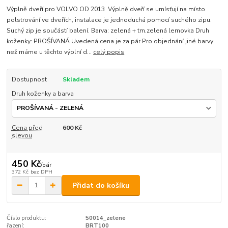
Výplně dveří pro VOLVO OD 2013 Výplně dveří se umísťují na místo
polstrování ve dveřích, instalace je jednoduchá pomocí suchého zipu.
Suchý zip je součástí balení. Barva: zelená + tm.zelená lemovka Druh
koženky: PROŠÍVANÁ Uvedená cena je za pár Pro objednání jiné barvy
než máme u těchto výplní d...
celý popis
Dostupnost
Skladem
Druh koženky a barva
Cena před
600 Kč
slevou
450 Kč
/
pár
372 Kč
bez DPH
Přidat do košíku
Číslo produktu:
50014_zelene
řazení:
BRT100