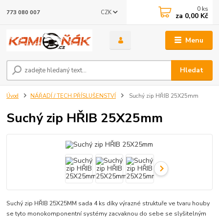
0
ks
CZK
773 080 007
za
0,00 Kč
Menu
Hledat
Úvod
NÁŘADÍ / TECH.PŘÍSLUŠENSTVÍ
Suchý zip HŘIB 25X25mm
Suchý zip HŘIB 25X25mm
Suchý zip HŘIB 25X25MM sada 4 ks díky výrazné struktuře ve tvaru houby
se tyto monokomponentní systémy zacvaknou do sebe se slyšitelným