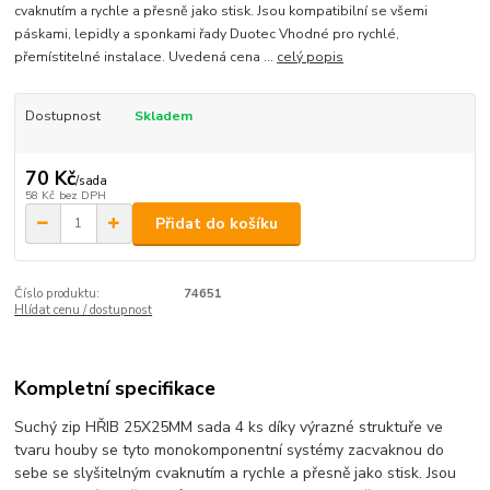
cvaknutím a rychle a přesně jako stisk. Jsou kompatibilní se všemi
páskami, lepidly a sponkami řady Duotec Vhodné pro rychlé,
přemístitelné instalace. Uvedená cena ...
celý popis
Dostupnost
Skladem
70 Kč
/
sada
58 Kč
bez DPH
Přidat do košíku
Číslo produktu:
74651
Hlídat cenu / dostupnost
Kompletní specifikace
Suchý zip HŘIB 25X25MM sada 4 ks d
íky výrazné struktuře ve
tvaru houby se tyto monokomponentní systémy zacvaknou do
sebe se slyšitelným cvaknutím a rychle a přesně jako stisk. Jsou