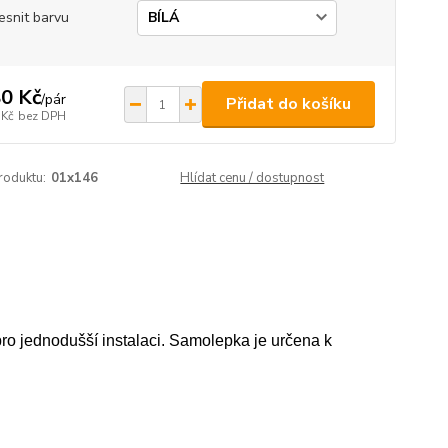
esnit barvu
0 Kč
/
pár
Přidat do košíku
 Kč
bez DPH
roduktu:
01x146
Hlídat cenu / dostupnost
ro jednodušší instalaci. Samolepka je určena k