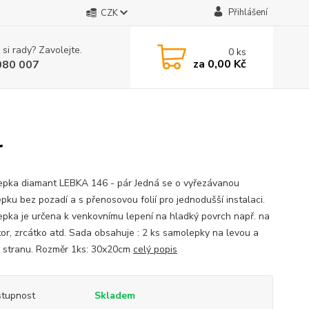
Přihlášení
CZK
 si rady? Zavolejte.
0
ks
za
0,00 Kč
080 007
r
pka diamant LEBKA 146 - pár Jedná se o vyřezávanou
pku bez pozadí a s přenosovou folií pro jednodušší instalaci.
pka je určena k venkovnímu lepení na hladký povrch např. na
tor, zrcátko atd. Sada obsahuje : 2 ks samolepky na levou a
 stranu. Rozměr 1ks: 30x20cm
celý popis
tupnost
Skladem