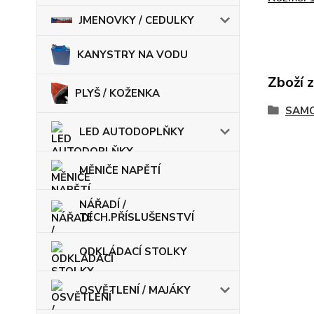
JMENOVKY / CEDULKY
KANYSTRY NA VODU
Zboží 
PLYŠ / KOŽENKA
SAMO
LED AUTODOPLŇKY
MĚNIČE NAPĚTÍ
NÁŘADÍ /
TECH.PŘÍSLUŠENSTVÍ
ODKLÁDACÍ STOLKY
OSVĚTLENÍ / MAJÁKY