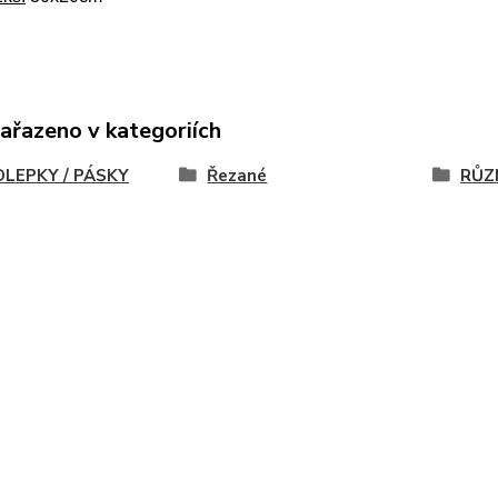
zařazeno v kategoriích
LEPKY / PÁSKY
Řezané
RŮZ