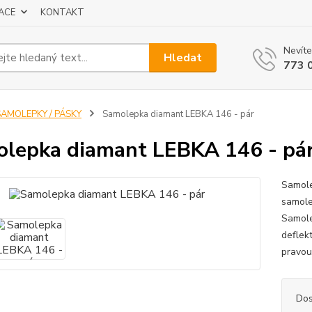
ACE
KONTAKT
Nevíte
Hledat
773 
SAMOLEPKY / PÁSKY
Samolepka diamant LEBKA 146 - pár
lepka diamant LEBKA 146 - pá
Samole
samole
Samole
deflek
pravou
Dos