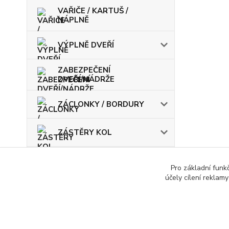
VAŘIČE / KARTUŠ /
NÁPLNĚ
VÝPLNĚ DVEŘÍ
ZABEZPEČENÍ
DVEŘÍ/NÁDRŽE
ZÁCLONKY / BORDURY
ZÁSTĚRY KOL
ŽÁROVKY / POJISTKY
Pro základní funk
účely cílení reklam