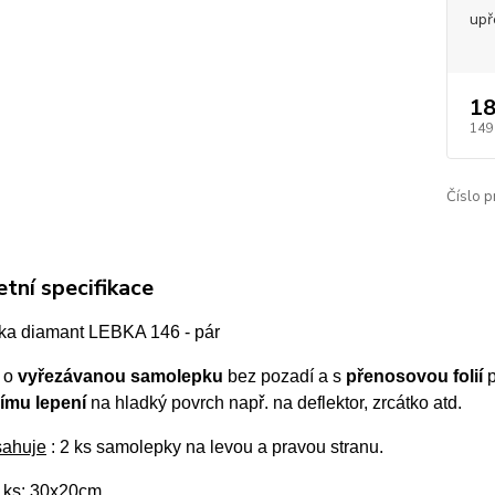
upř
18
149
Číslo p
tní specifikace
a diamant LEBKA 146 - pár
 o
vyřezávanou samolepku
bez pozadí a s
přenosovou folií
p
ímu lepení
na hladký povrch např. na deflektor, zrcátko atd.
sahuje
: 2 ks samolepky na levou a pravou stranu.
ks:
30x20cm