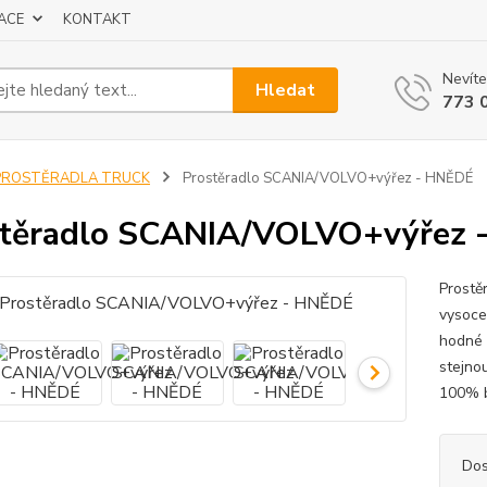
ACE
KONTAKT
Nevíte
Hledat
773 
PROSTĚRADLA TRUCK
Prostěradlo SCANIA/VOLVO+výřez - HNĚDÉ
těradlo SCANIA/VOLVO+výřez 
Prostě
vysoce 
hodné 
stejno
100% b
Dos