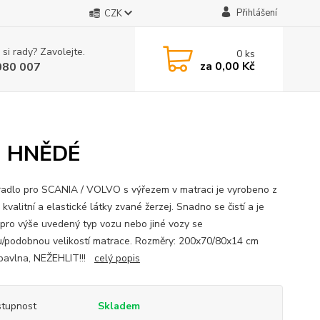
Přihlášení
CZK
 si rady? Zavolejte.
0
ks
za
0,00 Kč
080 007
- HNĚDÉ
radlo pro SCANIA / VOLVO s výřezem v matraci je vyrobeno z
kvalitní a elastické látky zvané žerzej. Snadno se čistí a je
pro výše uvedený typ vozu nebo jiné vozy se
u/podobnou velikostí matrace. Rozměry: 200x70/80x14 cm
avlna, NEŽEHLIT!!!
celý popis
tupnost
Skladem