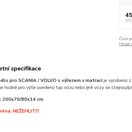
45
372
Číslo p
Hlídat 
tní specifikace
adlo pro SCANIA / VOLVO s výřezem v matraci
je vyrobeno z
a je hodné pro výše uvedený typ vozu nebo jiné vozy se stejnou/
: 200x70/80x14 cm
lna, NEŽEHLIT!!!