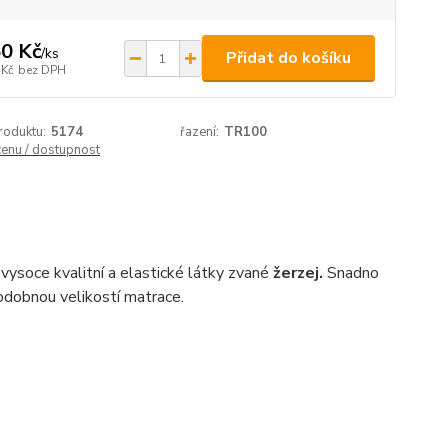
0 Kč
/
ks
Přidat do košíku
 Kč
bez DPH
roduktu:
5174
řazení:
TR100
cenu / dostupnost
 vysoce kvalitní a elastické látky zvané
žerzej.
Snadno
podobnou velikostí matrace.