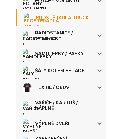
POTAHY VOLANTU
PROSTĚRADLA TRUCK
RADIOSTANICE /
VYSÍLAČKY
SAMOLEPKY / PÁSKY
ŠÁLY KOLEM SEDADEL
TEXTIL / OBUV
VAŘIČE / KARTUŠ /
NÁPLNĚ
VÝPLNĚ DVEŘÍ
ZABEZPEČENÍ