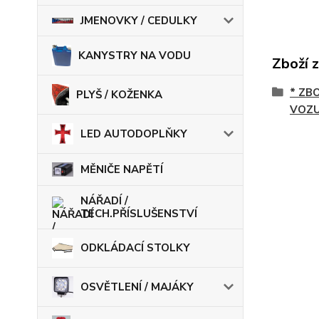
JMENOVKY / CEDULKY
KANYSTRY NA VODU
Zboží 
* ZB
PLYŠ / KOŽENKA
VOZU
LED AUTODOPLŇKY
MĚNIČE NAPĚTÍ
NÁŘADÍ /
TECH.PŘÍSLUŠENSTVÍ
ODKLÁDACÍ STOLKY
OSVĚTLENÍ / MAJÁKY