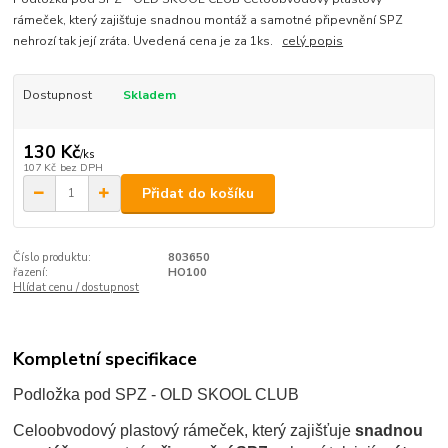
rámeček, který zajišťuje snadnou montáž a samotné připevnění SPZ
nehrozí tak její zráta. Uvedená cena je za 1ks.
celý popis
Dostupnost
Skladem
130 Kč
/
ks
107 Kč
bez DPH
Přidat do košíku
Číslo produktu:
803650
řazení:
HO100
Hlídat cenu / dostupnost
Kompletní specifikace
Podložka pod SPZ - OLD SKOOL CLUB
Celoobvodový plastový rámeček, který zajišťuje
snadnou