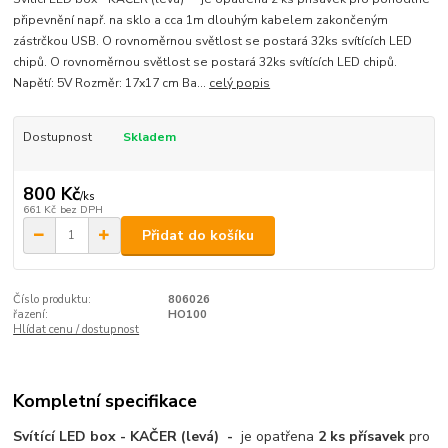
připevnění např. na sklo a cca 1m dlouhým kabelem zakončeným
zástrčkou USB. O rovnoměrnou světlost se postará 32ks svítících LED
chipů. O rovnoměrnou světlost se postará 32ks svítících LED chipů.
Napětí: 5V Rozměr: 17x17 cm Ba...
celý popis
Dostupnost
Skladem
800 Kč
/
ks
661 Kč
bez DPH
Přidat do košíku
Číslo produktu:
806026
řazení:
HO100
Hlídat cenu / dostupnost
Kompletní specifikace
Svítící LED box - KAČER (levá) -
je opatřena
2 ks přísavek
pro