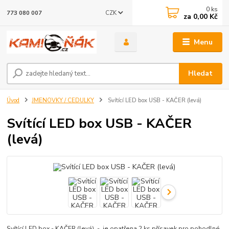
0
ks
CZK
773 080 007
za
0,00 Kč
Menu
Hledat
Úvod
JMENOVKY / CEDULKY
Svítící LED box USB - KAČER (levá)
Svítící LED box USB - KAČER
(levá)
Svítící LED box - KAČER (levá) - je opatřena 2 ks přísavek pro pohodlné