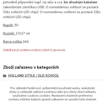
pohodlné připevnění např. na sklo a cca
1m dlouhým kabelem
zakončeným zástrčkou USB. O rovnoměrnou světlost se postará
32ks svítících LED chipů. O rovnoměrnou světlost se postará 32ks
svítících LED chipů.
Napětí:
5V
Rozměr:
17x17 cm
Barva světla:
bílá
Cedulka je již vyrobena a nelze ji měnit či upravovat.
Zboží zařazeno v kategoriích
HOLLAND STYLE / OLD SCHOOL
JMENOVKY / CEDULKY
Pro základní funkčnost, zpříjemnění používání webu, analytické
SVÍTÍCÍ CEDULKY
účely a v případě udělení souhlasu také pro účely cílení reklamy
využíváme soubory cookies. Nastavení vlastních preferencí
PLASTOVÉ - SVÍTÍCÍ LED
cookies můžete kdykoli upravit odkazem ve spodní části stránek.