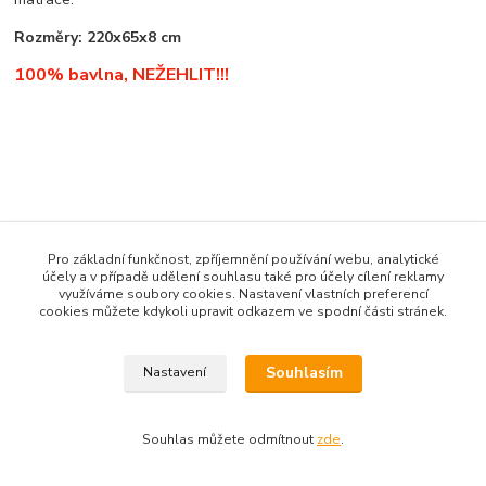
Rozměry: 220x65x8 cm
100% bavlna, NEŽEHLIT!!!
Zboží zařazeno v kategoriích
Pro základní funkčnost, zpříjemnění používání webu, analytické
* ZBOŽÍ DLE ZNAČKY VOZU *
účely a v případě udělení souhlasu také pro účely cílení reklamy
využíváme soubory cookies. Nastavení vlastních preferencí
PROSTĚRADLA TRUCK
cookies můžete kdykoli upravit odkazem ve spodní části stránek.
Man
Souhlasím
Nastavení
Souhlas můžete odmítnout
zde
.
Vytvořeno na
Eshop-rychle.cz