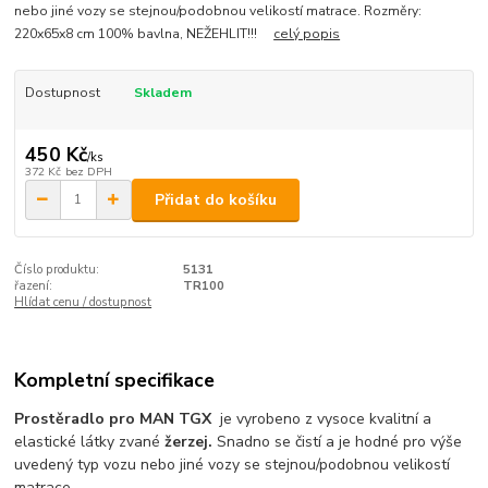
nebo jiné vozy se stejnou/podobnou velikostí matrace. Rozměry:
220x65x8 cm 100% bavlna, NEŽEHLIT!!!
celý popis
Dostupnost
Skladem
450 Kč
/
ks
372 Kč
bez DPH
Přidat do košíku
Číslo produktu:
5131
řazení:
TR100
Hlídat cenu / dostupnost
Kompletní specifikace
Prostěradlo pro MAN TGX
je vyrobeno z vysoce kvalitní a
elastické látky zvané
žerzej.
Snadno se čistí a je hodné pro výše
uvedený typ vozu nebo jiné vozy se stejnou/podobnou velikostí
matrace.