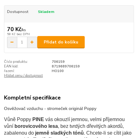
Dostupnost
Skladem
70 Kč
/
ks
58 Kč
bez DPH
Přidat do košíku
Číslo produktu:
706159
EAN kód:
8719689706159
řazení:
HO100
Hlídat cenu / dostupnost
Kompletní specifikace
Osvěžovač vzduchu - stromeček originál Poppy
Vůně Poppy
PINE
vás okouzlí jemnou, velmi příjemnou
vůní
borovicového lesa
, bez tvrdých dřevitých akordů,
zabalenou do
jemně sladkých tónů
. Chcete-li se cítit jako