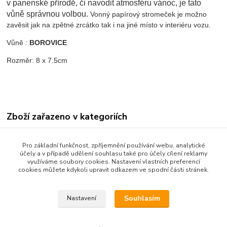
v panenské přírodě, či navodit atmosféru vánoc, je tato
vůně správnou volbou.
Vonný papírový stromeček je možno
zavěsit jak na zpětné zrcátko tak i na jiné místo v interiéru vozu.
Vůně :
BOROVICE
Rozměr: 8 x 7.5cm
Zboží zařazeno v kategoriích
OSVĚŽOVAČE VZDUCHU
Pro základní funkčnost, zpříjemnění používání webu, analytické
POPPY GRACE MATE
účely a v případě udělení souhlasu také pro účely cílení reklamy
využíváme soubory cookies. Nastavení vlastních preferencí
Poppy Grace Mate
cookies můžete kdykoli upravit odkazem ve spodní části stránek.
Osvěžovač Poppy stromeček
Souhlasím
Nastavení