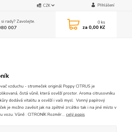
Přihlášení
CZK
 si rady? Zavolejte.
0
ks
za
0,00 Kč
080 007
oník
vač vzduchu - stromeček originál Poppy CITRUS je
likovaná, čistá vůně, která osvěží prostor. Aroma citrusovníku
kůry dodává vitalitu a osvěží i vaši mysl. Vonný papírový
ek je možno zavěsit jak na zpětné zrcátko tak i na jiné místo v
éru vozu. Vůně : CITRONÍK Rozměr:...
celý popis