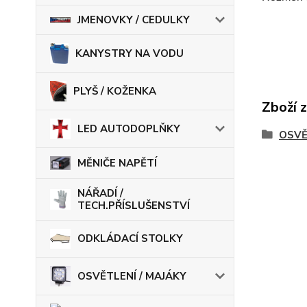
JMENOVKY / CEDULKY
KANYSTRY NA VODU
PLYŠ / KOŽENKA
Zboží 
LED AUTODOPLŇKY
OSVĚ
MĚNIČE NAPĚTÍ
NÁŘADÍ /
TECH.PŘÍSLUŠENSTVÍ
ODKLÁDACÍ STOLKY
OSVĚTLENÍ / MAJÁKY