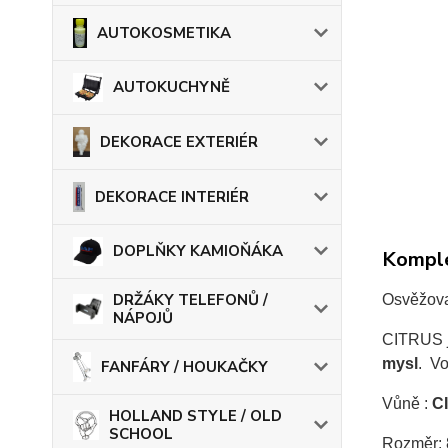
AUTOKOSMETIKA
AUTOKUCHYNĚ
DEKORACE EXTERIÉR
DEKORACE INTERIÉR
DOPLŇKY KAMIOŇÁKA
Komple
DRŽÁKY TELEFONŮ /
Osvěžova
NÁPOJŮ
CITRUS j
mysl
.
Von
FANFÁRY / HOUKAČKY
Vůně :
C
HOLLAND STYLE / OLD
SCHOOL
Rozměr: 