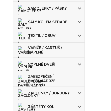
SAMOLEPKY / PÁSKY
ŠÁLY KOLEM SEDADEL
TEXTIL / OBUV
VAŘIČE / KARTUŠ /
NÁPLNĚ
VÝPLNĚ DVEŘÍ
ZABEZPEČENÍ
DVEŘÍ/NÁDRŽE
ZÁCLONKY / BORDURY
ZÁSTĚRY KOL