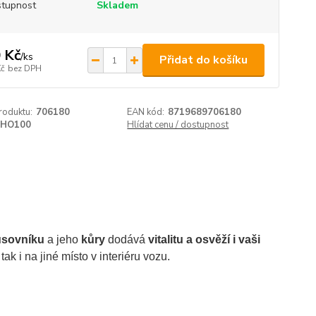
tupnost
Skladem
 Kč
/
ks
Přidat do košíku
Kč
bez DPH
roduktu:
706180
EAN kód:
8719689706180
HO100
Hlídat cenu / dostupnost
usovníku
a jeho
kůry
dodává
vitalitu a osvěží i vaši
k i na jiné místo v interiéru vozu.