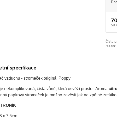
Dos
70
58 
Číslo p
řazení:
tní specifikace
č vzduchu - stromeček originál Poppy
e nekomplikovaná, čistá vůně, která osvěží prostor. Aroma
citr
ný papírový stromeček je možno zavěsit jak na zpětné zrcátko ta
ITRONÍK
8 x 7.5cm