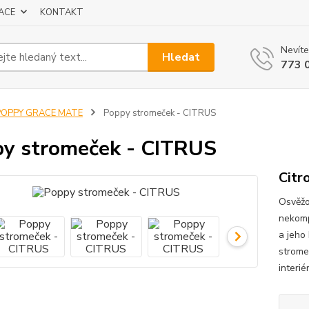
ACE
KONTAKT
Nevíte
Hledat
773 
POPPY GRACE MATE
Poppy stromeček - CITRUS
y stromeček - CITRUS
Citr
Osvěžo
nekomp
a jeho 
stromeč
interi