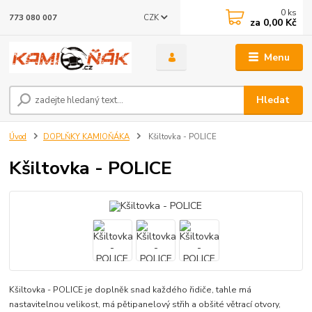
0
ks
CZK
773 080 007
za
0,00 Kč
Menu
Hledat
Úvod
DOPLŇKY KAMIOŇÁKA
Kšiltovka - POLICE
Kšiltovka - POLICE
Kšiltovka - POLICE je doplněk snad každého řidiče, tahle má
nastavitelnou velikost, má pětipanelový střih a obšité větrací otvory,