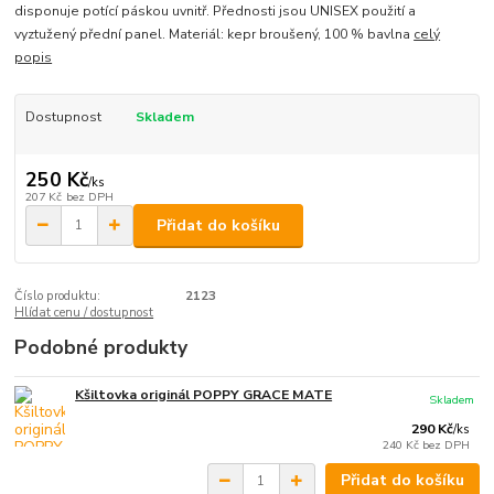
disponuje potící páskou uvnitř. Přednosti jsou UNISEX použití a
vyztužený přední panel. Materiál: kepr broušený, 100 % bavlna
celý
popis
Dostupnost
Skladem
250 Kč
/
ks
207 Kč
bez DPH
Přidat do košíku
Číslo produktu:
2123
Hlídat cenu / dostupnost
Podobné produkty
Kšiltovka originál POPPY GRACE MATE
Skladem
290 Kč
/
ks
240 Kč
bez DPH
Přidat do košíku