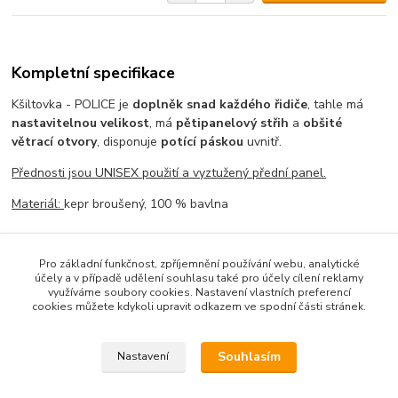
Kompletní specifikace
Kšiltovka - POLICE je
doplněk snad každého řidiče
, tahle má
nastavitelnou velikost
, má
pětipanelový střih
a
obšité
větrací otvory
, disponuje
potící páskou
uvnitř.
Přednosti jsou UNISEX použití a vyztužený přední panel.
Materiál:
kepr broušený, 100 % bavlna
Pro základní funkčnost, zpříjemnění používání webu, analytické
Zboží zařazeno v kategoriích
účely a v případě udělení souhlasu také pro účely cílení reklamy
využíváme soubory cookies. Nastavení vlastních preferencí
DOPLŇKY KAMIOŇÁKA
cookies můžete kdykoli upravit odkazem ve spodní části stránek.
KŠILTOVKY
Souhlasím
Nastavení