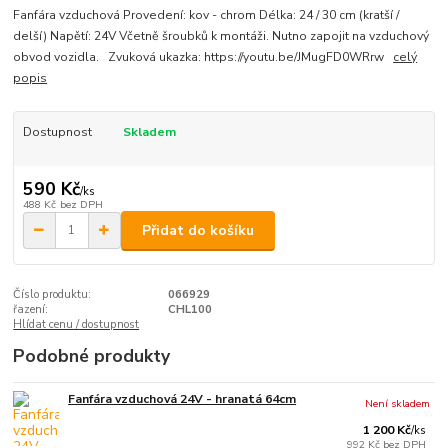
Fanfára vzduchová Provedení: kov - chrom Délka: 24 / 30 cm (kratší /
delší) Napětí: 24V Včetně šroubků k montáži. Nutno zapojit na vzduchový
obvod vozidla. Zvuková ukazka: https://youtu.be/JMugFD0WRrw
celý
popis
Dostupnost
Skladem
590 Kč
/
ks
488 Kč
bez DPH
Přidat do košíku
Číslo produktu:
066929
řazení:
CHL100
Hlídat cenu / dostupnost
Podobné produkty
Fanfára vzduchová 24V - hranatá 64cm
Není skladem
1 200 Kč
/
ks
992 Kč
bez DPH