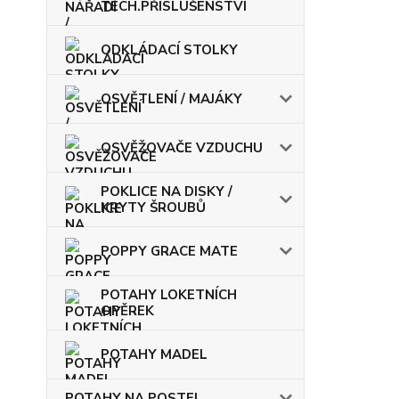
TECH.PŘÍSLUŠENSTVÍ
ODKLÁDACÍ STOLKY
OSVĚTLENÍ / MAJÁKY
OSVĚŽOVAČE VZDUCHU
POKLICE NA DISKY /
KRYTY ŠROUBŮ
POPPY GRACE MATE
POTAHY LOKETNÍCH
OPĚREK
POTAHY MADEL
POTAHY NA POSTEL