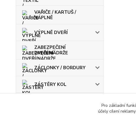
VAŘIČE / KARTUŠ /
NÁPLNĚ
VÝPLNĚ DVEŘÍ
ZABEZPEČENÍ
DVEŘÍ/NÁDRŽE
ZÁCLONKY / BORDURY
ZÁSTĚRY KOL
ŽÁROVKY / POJISTKY
Pro základní funk
účely cílení reklam