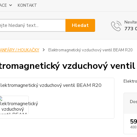
ACE
KONTAKT
Nevíte
Hledat
773 
FANFÁRY / HOUKAČKY
Elektromagnetický vzduchový ventil BEAM R20
tromagnetický vzduchový venti
Elektr
Dos
59
488