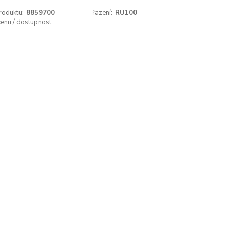
roduktu:
8859700
řazení:
RU100
cenu / dostupnost