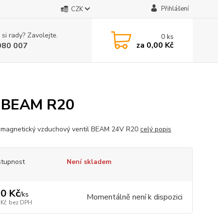
Přihlášení
CZK
 si rady? Zavolejte.
0
ks
za
0,00 Kč
080 007
l BEAM R20
omagnetický vzduchový ventil BEAM 24V R20
celý popis
tupnost
Není skladem
0 Kč
/
ks
Momentálně není k dispozici
 Kč
bez DPH