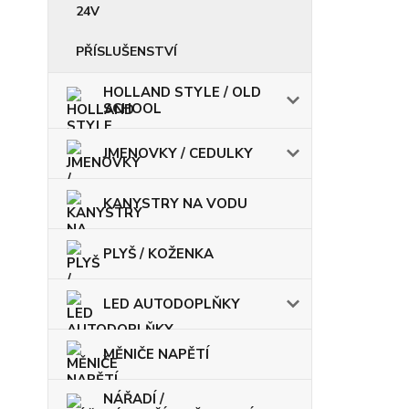
24V
PŘÍSLUŠENSTVÍ
HOLLAND STYLE / OLD
SCHOOL
JMENOVKY / CEDULKY
KANYSTRY NA VODU
PLYŠ / KOŽENKA
LED AUTODOPLŇKY
MĚNIČE NAPĚTÍ
NÁŘADÍ /