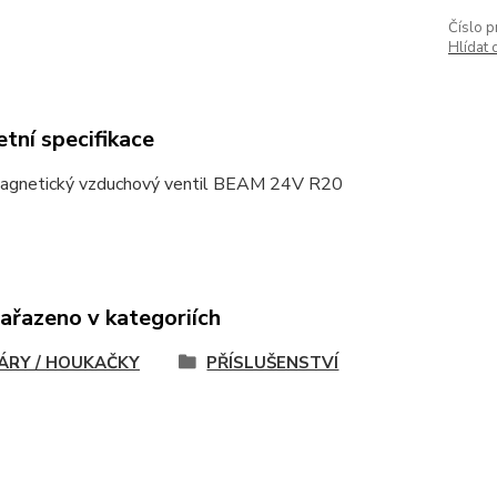
Číslo p
Hlídat 
tní specifikace
agnetický vzduchový ventil BEAM 24V R20
zařazeno v kategoriích
ÁRY / HOUKAČKY
PŘÍSLUŠENSTVÍ