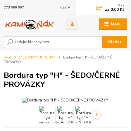
0
ks
CZK
773 080 007
za
0,00 Kč
Menu
Hledat
Úvod
ZÁCLONKY / BORDURY
Bordura typ "H" - ŠEDO/ČERNÉ
PROVÁZKY
Bordura typ "H" - ŠEDO/ČERNÉ
PROVÁZKY