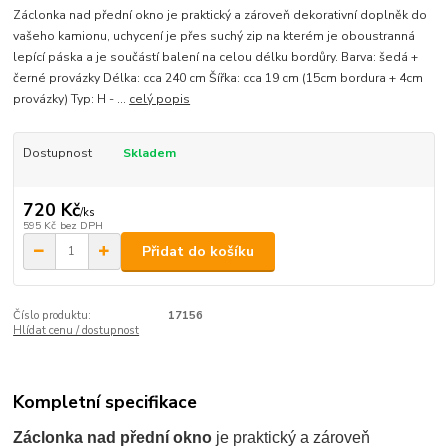
Záclonka nad přední okno je praktický a zároveň dekorativní doplněk do
vašeho kamionu, uchycení je přes suchý zip na kterém je oboustranná
lepící páska a je součástí balení na celou délku bordůry. Barva: šedá +
černé provázky Délka: cca 240 cm Šířka: cca 19 cm (15cm bordura + 4cm
provázky) Typ: H - ...
celý popis
Dostupnost
Skladem
720 Kč
/
ks
595 Kč
bez DPH
Přidat do košíku
Číslo produktu:
17156
Hlídat cenu / dostupnost
Kompletní specifikace
Záclonka nad přední okno
je praktický a zároveň