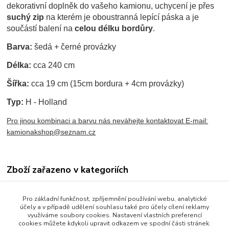
dekorativní doplněk do vašeho kamionu, uchycení je přes
suchý zip
na kterém je oboustranná lepící páska a je
součástí balení na
celou délku bordůry
.
Barva:
šedá + černé provázky
Délka:
cca 240 cm
Šířka:
cca 19 cm (15cm bordura + 4cm provázky)
Typ:
H - Holland
Pro jinou kombinaci a barvu nás neváhejte kontaktovat E-mail:
kamionakshop@seznam.cz
Zboží zařazeno v kategoriích
ZÁCLONKY / BORDURY
Pro základní funkčnost, zpříjemnění používání webu, analytické
Bordury na přední okno
účely a v případě udělení souhlasu také pro účely cílení reklamy
využíváme soubory cookies. Nastavení vlastních preferencí
Bordura typ "H"
cookies můžete kdykoli upravit odkazem ve spodní části stránek.