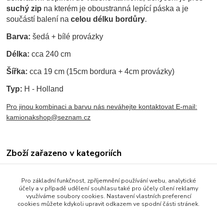
suchý zip
na kterém je oboustranná lepící páska a je
součástí balení na
celou délku bordůry
.
Barva:
šedá + bílé provázky
Délka:
cca 240 cm
Šířka:
cca 19 cm (15cm bordura + 4cm provázky)
Typ:
H - Holland
Pro jinou kombinaci a barvu nás neváhejte kontaktovat E-mail:
kamionakshop@seznam.cz
Zboží zařazeno v kategoriích
ZÁCLONKY / BORDURY
Pro základní funkčnost, zpříjemnění používání webu, analytické
Bordury na přední okno
účely a v případě udělení souhlasu také pro účely cílení reklamy
využíváme soubory cookies. Nastavení vlastních preferencí
Bordura typ "H"
cookies můžete kdykoli upravit odkazem ve spodní části stránek.
PROVÁZKY / ŠŇŮRKY