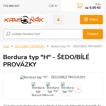
0
ks
CZK
773 080 007
za
0,00 Kč
Menu
Hledat
Úvod
ZÁCLONKY / BORDURY
Bordura typ "H" - ŠEDO/BÍLÉ PROVÁZKY
Bordura typ "H" - ŠEDO/BÍLÉ
PROVÁZKY
Záclonka nad přední okno je praktický a zároveň dekorativní doplněk do