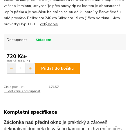
vašeho kamionu, uchycení je přes suchý zip na kterém je oboustranná
lepící páska a je součástí balení na celou délku bordůry. Barva: šedá +
bílé provázky Délka: cca 240 cm Šířka: cca 19 cm (15cm bordura + 4cm
provázky) Typ: H - H...
celý popis
Dostupnost
Skladem
720 Kč
/
ks
595 Kč
bez DPH
Přidat do košíku
Číslo produktu:
17157
Hlídat cenu / dostupnost
Kompletní specifikace
Záclonka nad přední okno
je praktický a zároveň
dekorativní doplněk do vašeho kamionu, uchycení je přes