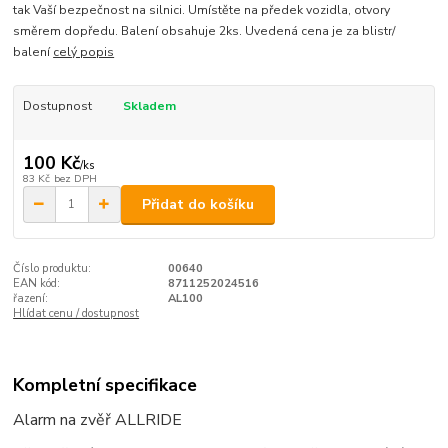
tak Vaší bezpečnost na silnici. Umístěte na předek vozidla, otvory
směrem dopředu. Balení obsahuje 2ks. Uvedená cena je za blistr/
balení
celý popis
Dostupnost
Skladem
100 Kč
/
ks
83 Kč
bez DPH
Přidat do košíku
Číslo produktu:
00640
EAN kód:
8711252024516
řazení:
AL100
Hlídat cenu / dostupnost
Kompletní specifikace
Alarm na zvěř ALLRIDE