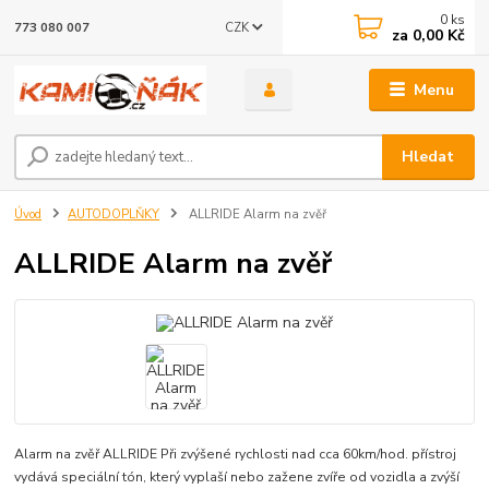
0
ks
CZK
773 080 007
za
0,00 Kč
Menu
Hledat
Úvod
AUTODOPLŇKY
ALLRIDE Alarm na zvěř
ALLRIDE Alarm na zvěř
Alarm na zvěř ALLRIDE Při zvýšené rychlosti nad cca 60km/hod. přístroj
vydává speciální tón, který vyplaší nebo zažene zvíře od vozidla a zvýší