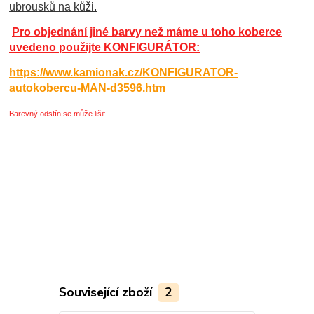
ubrousků na kůži.
Pro objednání jiné barvy než máme u toho koberce
uvedeno použijte KONFIGURÁTOR:
https://www.kamionak.cz/KONFIGURATOR-
autokobercu-MAN-d3596.htm
Barevný odstín se může lišit.
Související zboží
2