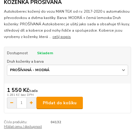
KOŽENKA PROŠÍVANÁ
Autokoberec kožený do vozu MAN TGX od r.v. 2017-2020 s automatickou
převodovkou a dvěma kastíky. Barva: MODRÁ + černá lemovka Druh
koženky: PROŠÍVANÁ Autokoberec je ušitý jako sada a obsahuje tři kusy,
středový díl a koberce pod nohy řidiče a spolujezdce. Koberce jsou
vyrobeny z koženky, která ...
celý popis
Dostupnost
Skladem
Druh koženky a barva
1 550 Kč
/
sada
1 281 Kč
bez DPH
Přidat do košíku
Číslo produktu:
04132
Hlídat cenu / dostupnost