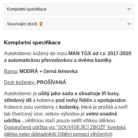
Kompletní specifikace
Související zboží
2
Kompletní specifikace
Autokoberec kožený d
o vozu
MAN TGX od r.v. 2017-2020
s automatickou převodovkou a dvěma kastíky.
Barva:
MODRÁ + černá lemovka
Druh koženky:
PROŠÍVANÁ
Autokoberec je
ušitý jako sada a obsahuje tři kusy
,
středový díl
a koberce
pod nohy řidiče
a
spolujezdce
.
Koberce jsou
vyrobeny z
koženky,
která je prošitá a tvoří
tak čtvercový vzor, velkou výhodou je
velmi snadná
udržba
....většinou stačí pouze setřít vlhkou útěrkou.
Doporučená údržba viz."SOUVÍSEJÍCÍ ZBOŽÍ" švédská
útěrka nebo důkladnější čištění pomocí vlhčených