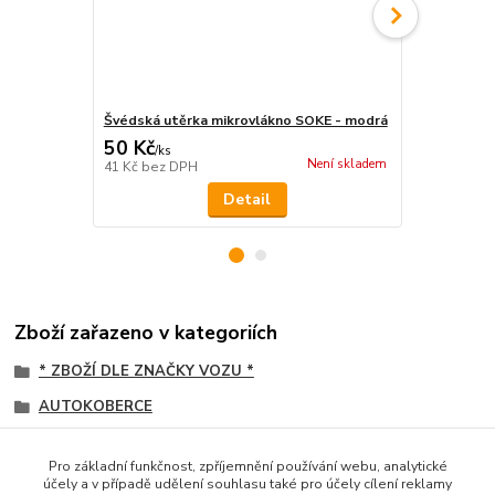
Švédská utěrka mikrovlákno SOKE - modrá
Vlhčené ubr
50 Kč
75 Kč
/
ks
/
ks
Není skladem
41 Kč
bez DPH
62 Kč
bez D
Detail
Zboží zařazeno v kategoriích
* ZBOŽÍ DLE ZNAČKY VOZU *
AUTOKOBERCE
Scania
Pro základní funkčnost, zpříjemnění používání webu, analytické
koženka PROŠITÁ ČTVERCOVÝ vzor
účely a v případě udělení souhlasu také pro účely cílení reklamy