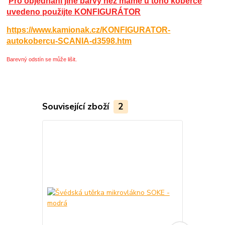
Pro objednání jiné barvy než máme u toho koberce
uvedeno použijte KONFIGURÁTOR
https://www.kamionak.cz/KONFIGURATOR-
autokobercu-SCANIA-d3598.htm
Barevný odstín se může lišit.
Související zboží
2