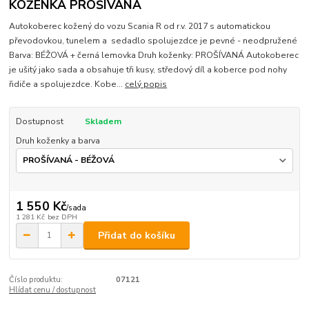
KOŽENKA PROŠÍVANÁ
Autokoberec kožený do vozu Scania R od r.v. 2017 s automatickou
převodovkou, tunelem a sedadlo spolujezdce je pevné - neodpružené
Barva: BÉŽOVÁ + černá lemovka Druh koženky: PROŠÍVANÁ Autokoberec
je ušitý jako sada a obsahuje tři kusy, středový díl a koberce pod nohy
řidiče a spolujezdce. Kobe...
celý popis
Dostupnost
Skladem
Druh koženky a barva
1 550 Kč
/
sada
1 281 Kč
bez DPH
Přidat do košíku
Číslo produktu:
07121
Hlídat cenu / dostupnost