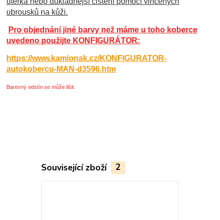
útěrka nebo důkladnější čištění pomocí vlhčených
ubrousků na kůži.
Pro objednání jiné barvy než máme u toho koberce
uvedeno použijte KONFIGURÁTOR:
https://www.kamionak.cz/KONFIGURATOR-
autokobercu-MAN-d3596.htm
Barevný odstín se může lišit.
Související zboží
2