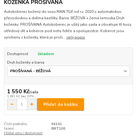
KOŽENKA PROŠÍVANÁ
Autokoberec kožený do vozu MAN TGX od r.v. 2020 s automatickou
převodovkou a dvěma kastlíky. Barva: BÉŽOVÁ + černá lemovka Druh
koženky: PROŠÍVANÁ Autokoberec je ušitý jako sada a obsahuje tři kusy,
středový díl a koberce pod nohy řidiče a spolujezdce. Koberce jsou
vyrobeny z koženky, která je proši...
celý popis
Dostupnost
Skladem
Druh koženky a barva
1 550 Kč
/
sada
1 281 Kč
bez DPH
Přidat do košíku
Číslo produktu:
04141
řazení:
BRT100
Hlídat cenu / dostupnost