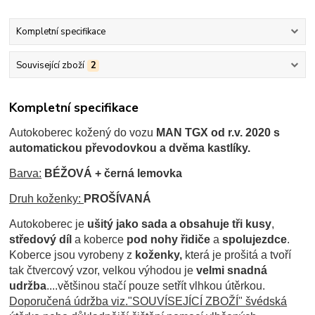
Kompletní specifikace
Související zboží
2
Kompletní specifikace
Autokoberec kožený d
o vozu
MAN TGX od r.v. 2020 s
automatickou převodovkou a dvěma kastlíky.
Barva:
BÉŽOVÁ + černá lemovka
Druh koženky:
PROŠÍVANÁ
Autokoberec je
ušitý jako sada a obsahuje tři kusy
,
středový díl
a koberce
pod nohy řidiče
a
spolujezdce
.
Koberce jsou
vyrobeny z
koženky,
která je prošitá a tvoří
tak čtvercový vzor, velkou výhodou je
velmi snadná
udržba
....většinou stačí pouze setřít vlhkou útěrkou.
Doporučená údržba viz."SOUVÍSEJÍCÍ ZBOŽÍ" švédská