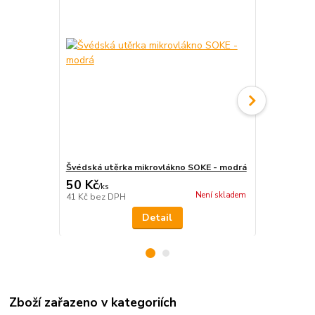
Švédská utěrka mikrovlákno SOKE - modrá
Vlhčené ubr
50 Kč
75 Kč
/
ks
/
ks
Není skladem
41 Kč
bez DPH
62 Kč
bez D
Detail
Zboží zařazeno v kategoriích