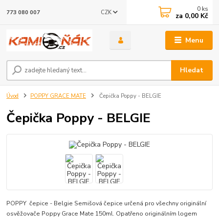
0
ks
CZK
773 080 007
za
0,00 Kč
Menu
Hledat
Úvod
POPPY GRACE MATE
Čepička Poppy - BELGIE
Čepička Poppy - BELGIE
POPPY čepice - Belgie Semišová čepice určená pro všechny originální
osvěžovače Poppy Grace Mate 150ml. Opatřeno originálním logem