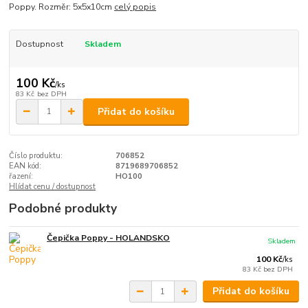
Poppy. Rozměr: 5x5x10cm
celý popis
Dostupnost
Skladem
100 Kč
/
ks
83 Kč
bez DPH
Přidat do košíku
Číslo produktu:
706852
EAN kód:
8719689706852
řazení:
HO100
Hlídat cenu / dostupnost
Podobné produkty
Čepička Poppy - HOLANDSKO
Skladem
100 Kč
/
ks
83 Kč
bez DPH
Přidat do košíku