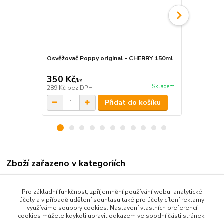
Osvěžovač Poppy original - CHERRY 150ml
Osvěžovač P
350 Kč
350 Kč
/
ks
/
ks
Skladem
289 Kč
bez DPH
289 Kč
bez 
Přidat do košíku
Zboží zařazeno v kategoriích
DEKORACE INTERIÉR
Pro základní funkčnost, zpříjemnění používání webu, analytické
POPPY GRACE MATE
účely a v případě udělení souhlasu také pro účely cílení reklamy
využíváme soubory cookies. Nastavení vlastních preferencí
Čepičky Poppy
cookies můžete kdykoli upravit odkazem ve spodní části stránek.