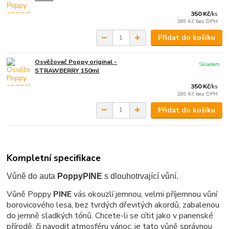
350 Kč
/
ks
289 Kč
bez DPH
Přidat do košíku
Osvěžovač Poppy original -
Skladem
STRAWBERRY 150ml
350 Kč
/
ks
289 Kč
bez DPH
Přidat do košíku
Kompletní specifikace
Vůně do auta
Poppy
PINE
s dlouhotrvající vůní.
Vůně Poppy
PINE
vás okouzlí jemnou, velmi příjemnou vůní
borovicového lesa, bez tvrdých dřevitých akordů, zabalenou
do jemně sladkých tónů. Chcete-li se cítit jako v panenské
přírodě, či navodit atmosféru vánoc, je tato vůně správnou