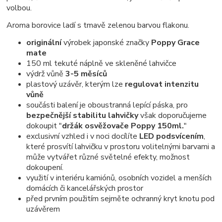
volbou.
Aroma borovice ladí s tmavě zelenou barvou flakonu.
originální
výrobek japonské značky
Poppy Grace
mate
150 ml tekuté náplně ve skleněné lahvičce
výdrž vůně
3-5 měsíců
plastový uzávěr, kterým lze
regulovat intenzitu
vůně
součásti balení je oboustranná lepící páska, pro
bezpečnější stabilitu lahvičky
však doporučujeme
dokoupit "
držák osvěžovače Poppy 150ml.
"
exclusivní vzhled i v noci docílíte
LED podsvícením
,
které prosvítí lahvičku v prostoru volitelnými barvami a
může vytvářet různé světelné efekty, možnost
dokoupení.
využití v interiéru kamiónů, osobních vozidel a menších
domácích či kancelářských prostor
před prvním použitím sejměte ochranný kryt knotu pod
uzávěrem