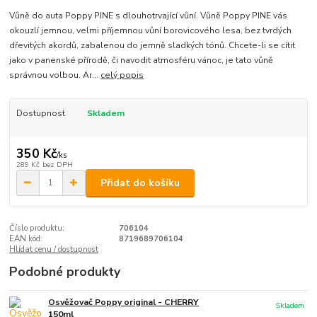
Vůně do auta Poppy PINE s dlouhotrvající vůní. Vůně Poppy PINE vás
okouzlí jemnou, velmi příjemnou vůní borovicového lesa, bez tvrdých
dřevitých akordů, zabalenou do jemně sladkých tónů. Chcete-li se cítit
jako v panenské přírodě, či navodit atmosféru vánoc, je tato vůně
správnou volbou. Ar...
celý popis
Dostupnost
Skladem
350 Kč
/
ks
289 Kč
bez DPH
Přidat do košíku
Číslo produktu:
706104
EAN kód:
8719689706104
Hlídat cenu / dostupnost
Podobné produkty
Osvěžovač Poppy original - CHERRY
Skladem
150ml