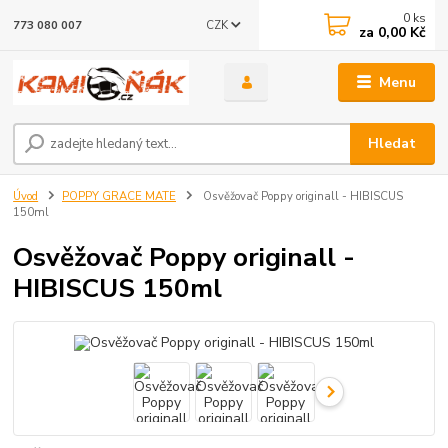
0
ks
CZK
773 080 007
za
0,00 Kč
Menu
Hledat
Úvod
POPPY GRACE MATE
Osvěžovač Poppy originall - HIBISCUS
150ml
Osvěžovač Poppy originall -
HIBISCUS 150ml