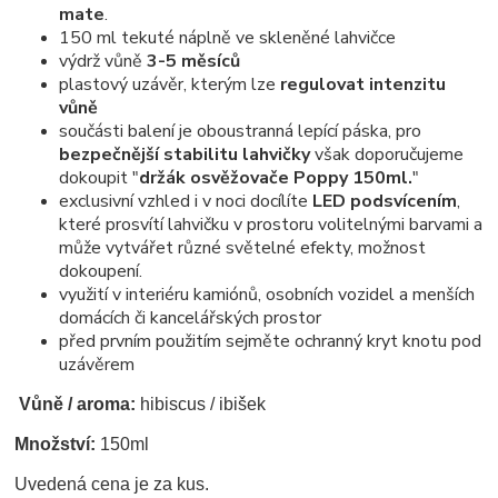
mate
.
150 ml tekuté náplně ve skleněné lahvičce
výdrž vůně
3-5 měsíců
plastový uzávěr, kterým lze
regulovat intenzitu
vůně
součásti balení je oboustranná lepící páska, pro
bezpečnější stabilitu lahvičky
však doporučujeme
dokoupit "
držák osvěžovače Poppy 150ml.
"
exclusivní vzhled i v noci docílíte
LED podsvícením
,
které prosvítí lahvičku v prostoru volitelnými barvami a
může vytvářet různé světelné efekty, možnost
dokoupení.
využití v interiéru kamiónů, osobních vozidel a menších
domácích či kancelářských prostor
před prvním použitím sejměte ochranný kryt knotu pod
uzávěrem
Vůně / aroma:
hibiscus / ibišek
Množství:
150ml
Uvedená cena je za kus.