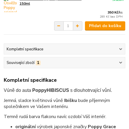
150ml
350 Kč
/
ks
289 Kč
bez DPH
Přidat do košíku
Kompletní specifikace
Související zboží
1
Kompletní specifikace
Vúně do auta
Poppy
HIBISCUS
s dlouhotrvající vůní.
Jemná, sladce květinová vůně
Ibišku
bude příjemným
společníkem ve Vašem interiéru.
Temně rudá barva flakonu navíc ozdobí Váš interiér.
originální
výrobek japonské značky
Poppy Grace