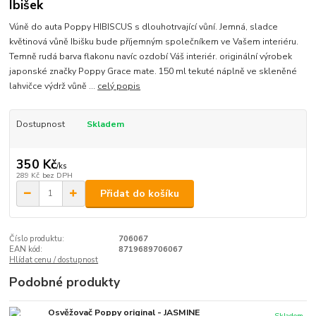
Ibišek
Vúně do auta Poppy HIBISCUS s dlouhotrvající vůní. Jemná, sladce
květinová vůně Ibišku bude příjemným společníkem ve Vašem interiéru.
Temně rudá barva flakonu navíc ozdobí Váš interiér. originální výrobek
japonské značky Poppy Grace mate. 150 ml tekuté náplně ve skleněné
lahvičce výdrž vůně ...
celý popis
Dostupnost
Skladem
350 Kč
/
ks
289 Kč
bez DPH
Přidat do košíku
Číslo produktu:
706067
EAN kód:
8719689706067
Hlídat cenu / dostupnost
Podobné produkty
Osvěžovač Poppy original - JASMINE
Skladem